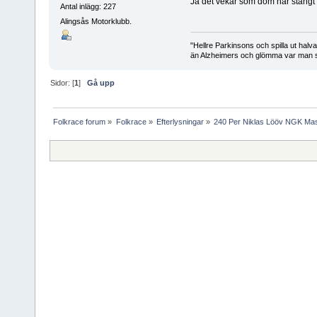
Ja det vekar som dom har stäng
Antal inlägg: 227
Alingsås Motorklubb.
"Hellre Parkinsons och spilla ut halv
än Alzheimers och glömma var man st
Sidor: [
1
]
Gå upp
Folkrace forum
»
Folkrace
»
Efterlysningar
»
240 Per Niklas Lööv NGK Ma