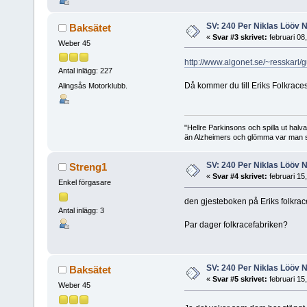
SV: 240 Per Niklas Lööv
Baksätet
«
Svar #3 skrivet:
februari 08
Weber 45
http://www.algonet.se/~resskarl
Antal inlägg: 227
Då kommer du till Eriks Folkrace
Alingsås Motorklubb.
"Hellre Parkinsons och spilla ut halv
än Alzheimers och glömma var man st
SV: 240 Per Niklas Lööv
Streng1
«
Svar #4 skrivet:
februari 15
Enkel förgasare
den gjesteboken på Eriks folkrace
Antal inlägg: 3
Par dager folkracefabriken?
SV: 240 Per Niklas Lööv
Baksätet
«
Svar #5 skrivet:
februari 15
Weber 45