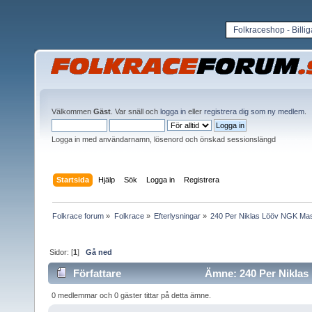
Folkraceshop - Billi
Välkommen
Gäst
. Var snäll och
logga in
eller
registrera dig som ny medlem
.
Logga in med användarnamn, lösenord och önskad sessionslängd
Startsida
Hjälp
Sök
Logga in
Registrera
Folkrace forum
»
Folkrace
»
Efterlysningar
»
240 Per Niklas Lööv NGK Ma
Sidor: [
1
]
Gå ned
Författare
Ämne: 240 Per Niklas 
0 medlemmar och 0 gäster tittar på detta ämne.