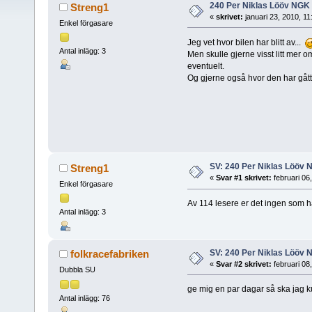
240 Per Niklas Lööv NGK
Streng1
«
skrivet:
januari 23, 2010, 1
Enkel förgasare
Jeg vet hvor bilen har blitt av...
Antal inlägg: 3
Men skulle gjerne visst litt mer 
eventuelt.
Og gjerne også hvor den har gått 
SV: 240 Per Niklas Lööv
Streng1
«
Svar #1 skrivet:
februari 06
Enkel förgasare
Av 114 lesere er det ingen som 
Antal inlägg: 3
SV: 240 Per Niklas Lööv
folkracefabriken
«
Svar #2 skrivet:
februari 08
Dubbla SU
ge mig en par dagar så ska jag ku
Antal inlägg: 76