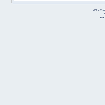
SMF 2.0.1
S
Site