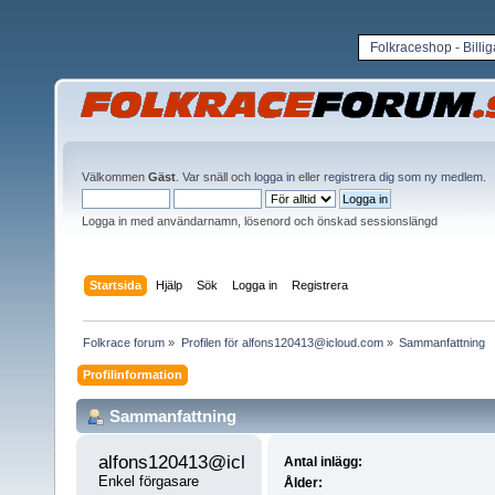
Folkraceshop - Billi
Välkommen
Gäst
. Var snäll och
logga in
eller
registrera dig som ny medlem
.
Logga in med användarnamn, lösenord och önskad sessionslängd
Startsida
Hjälp
Sök
Logga in
Registrera
Folkrace forum
»
Profilen för 
alfons120413@icloud.com
»
Sammanfattning
Profilinformation
Sammanfattning
alfons120413@icloud.com
Antal inlägg:
Enkel förgasare
Ålder: