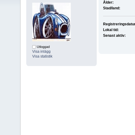
Ålder:
Stad/land:
Registreringsdatu
Lokal tid:
Senast aktiv:
Utloggad
Visa inlägg
Visa statistik