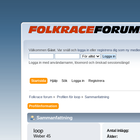
Välkommen
Gäst
. Var snäll och
logga in
eller
registrera dig som ny medl
Logga in med användarnamn, lösenord och önskad sessionslängd
Startsida
Hjälp
Sök
Logga in
Registrera
Folkrace forum
»
Profilen för loop
»
Sammanfattning
Profilinformation
Sammanfattning
loop 
Antal inlägg:
Weber 45
Ålder: