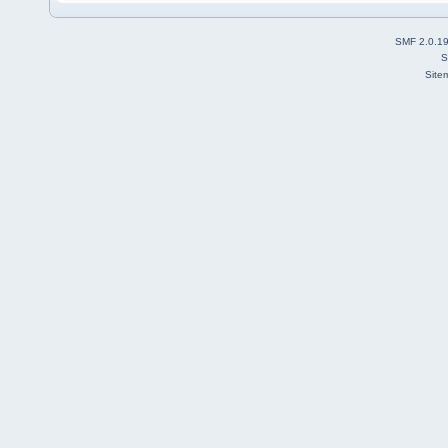
SMF 2.0.1
S
Site