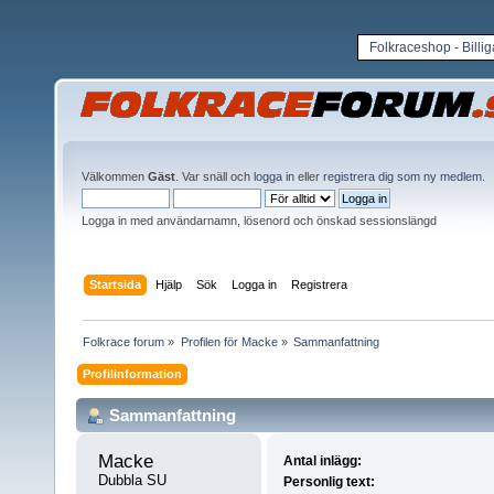
Folkraceshop - Billi
Välkommen
Gäst
. Var snäll och
logga in
eller
registrera dig som ny medlem
.
Logga in med användarnamn, lösenord och önskad sessionslängd
Startsida
Hjälp
Sök
Logga in
Registrera
Folkrace forum
»
Profilen för Macke
»
Sammanfattning
Profilinformation
Sammanfattning
Macke 
Antal inlägg:
Dubbla SU
Personlig text: