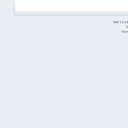
SMF 2.0.1
S
Site