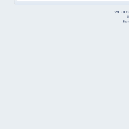
SMF 2.0.1
S
Site