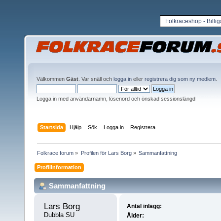
Folkraceshop - Billi
Välkommen
Gäst
. Var snäll och
logga in
eller
registrera dig som ny medlem
.
Logga in med användarnamn, lösenord och önskad sessionslängd
Startsida
Hjälp
Sök
Logga in
Registrera
Folkrace forum
»
Profilen för Lars Borg
»
Sammanfattning
Profilinformation
Sammanfattning
Lars Borg 
Antal inlägg:
Dubbla SU
Ålder: