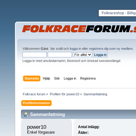
Folkraceshop - Billi
Välkommen
Gäst
. Var snäll och
logga in
eller
registrera dig som ny medlem
.
Logga in med användarnamn, lösenord och önskad sessionslängd
Startsida
Hjälp
Sök
Logga in
Registrera
Folkrace forum
»
Profilen för power10
»
Sammanfattning
Profilinformation
Sammanfattning
power10 
Antal inlägg:
Enkel förgasare
Ålder: