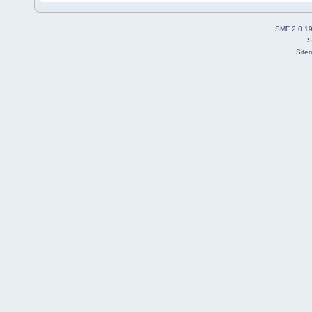
SMF 2.0.1
S
Site