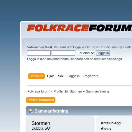
Välkommen
Gäst
. Var snäll och
logga in
eller
registrera dig som ny medl
Logga in med användarnamn, lösenord och önskad sessionslängd
Startsida
Hjälp
Sök
Logga in
Registrera
Folkrace forum
»
Profilen för Stormen
»
Sammanfattning
Profilinformation
Sammanfattning
Stormen 
Antal inlägg:
Dubbla SU
Ålder: