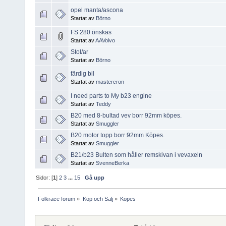
opel manta/ascona
Startat av
Börno
FS 280 önskas
Startat av
AAVolvo
Stol/ar
Startat av
Börno
färdig bil
Startat av
mastercron
I need parts to My b23 engine
Startat av
Teddy
B20 med 8-bultad vev borr 92mm köpes.
Startat av
Smuggler
B20 motor topp borr 92mm Köpes.
Startat av
Smuggler
B21/b23 Bulten som håller remskivan i vevaxeln
Startat av
SvenneBerka
Sidor: [
1
]
2
3
...
15
Gå upp
Folkrace forum
»
Köp och Sälj
»
Köpes