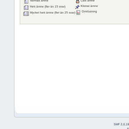
Normalt ämne
Låst ämne
Klistrat ämne
Hett ämne (fler än 15 svar)
Omröstning
Mycket hett ämne (fler än 25 svar)
SMF 2.0.1
S