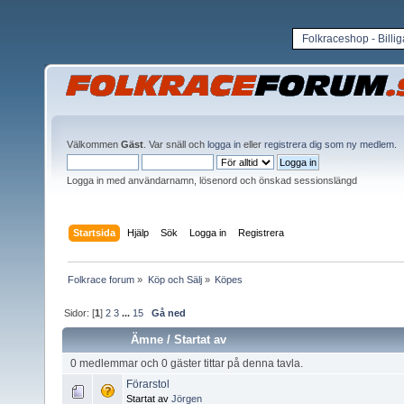
Folkraceshop - Billi
Välkommen
Gäst
. Var snäll och
logga in
eller
registrera dig som ny medlem
.
Logga in med användarnamn, lösenord och önskad sessionslängd
Startsida
Hjälp
Sök
Logga in
Registrera
Folkrace forum
»
Köp och Sälj
»
Köpes
Sidor: [
1
]
2
3
...
15
Gå ned
Ämne
/
Startat av
0 medlemmar och 0 gäster tittar på denna tavla.
Förarstol
Startat av
Jörgen