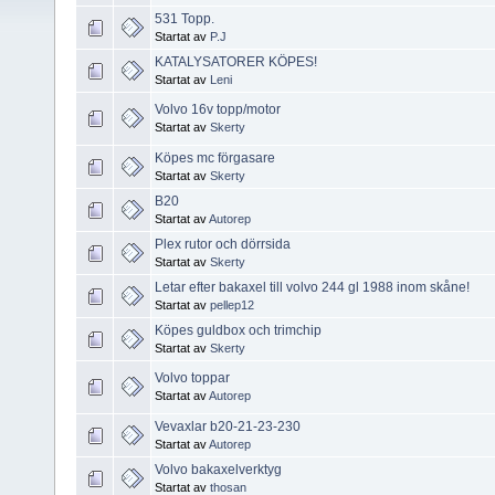
531 Topp.
Startat av
P.J
KATALYSATORER KÖPES!
Startat av
Leni
Volvo 16v topp/motor
Startat av
Skerty
Köpes mc förgasare
Startat av
Skerty
B20
Startat av
Autorep
Plex rutor och dörrsida
Startat av
Skerty
Letar efter bakaxel till volvo 244 gl 1988 inom skåne!
Startat av
pellep12
Köpes guldbox och trimchip
Startat av
Skerty
Volvo toppar
Startat av
Autorep
Vevaxlar b20-21-23-230
Startat av
Autorep
Volvo bakaxelverktyg
Startat av
thosan