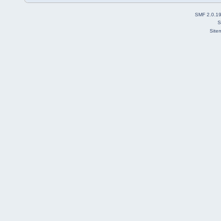
SMF 2.0.1
S
Site