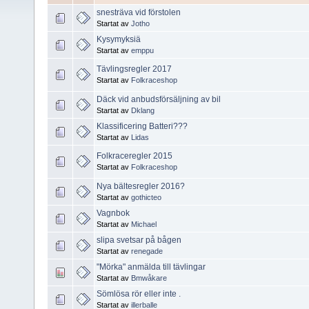
snesträva vid förstolen
Startat av
Jotho
Kysymyksiä
Startat av
emppu
Tävlingsregler 2017
Startat av
Folkraceshop
Däck vid anbudsförsäljning av bil
Startat av
Dklang
Klassificering Batteri???
Startat av
Lidas
Folkraceregler 2015
Startat av
Folkraceshop
Nya bältesregler 2016?
Startat av
gothicteo
Vagnbok
Startat av
Michael
slipa svetsar på bågen
Startat av
renegade
"Mörka" anmälda till tävlingar
Startat av
Bmwåkare
Sömlösa rör eller inte .
Startat av
illerballe