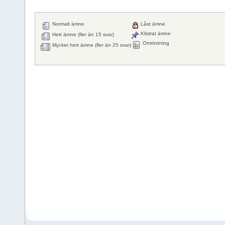
Normalt ämne
Låst ämne
Klistrat ämne
Hett ämne (fler än 15 svar)
Omröstning
Mycket hett ämne (fler än 25 svar)