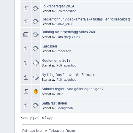
Folkraceregler 2014
Startat av
Folkraceshop
Regler för hur videokamera ska fästas i en folkracebil :)
Startat av
Volvo_245r
Bulning av torpedvägg Volvo 240
Startat av
Lars Borg
«
1
2
»
Karosseri
Startat av
Racechriz
Reglemente 2013
Startat av
Folkraceshop
Ny tidsgräns för overall i Folkrace
Startat av
Folkraceshop
Anbuds regler - vad gäller egentligen?
Startat av
Mike
Sätta fast stolen
Startat av
Spongebob
Sidor: [
1
]
2
3
Gå upp
Folkrace forum
»
Folkrace
»
Regler