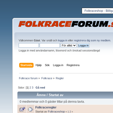
Folkraceshop - Billi
Välkommen
Gäst
. Var snäll och
logga in
eller
registrera dig som ny medlem
.
Logga in med användarnamn, lösenord och önskad sessionslängd
Startsida
Hjälp
Sök
Logga in
Registrera
Folkrace forum
»
Folkrace
»
Regler
Sidor: [
1
]
2
3
Gå ned
Ämne
/
Startat av
0 medlemmar och 0 gäster tittar på denna tavla.
Folkraceregler
Startat av
Folkraceshop
«
1
2
»