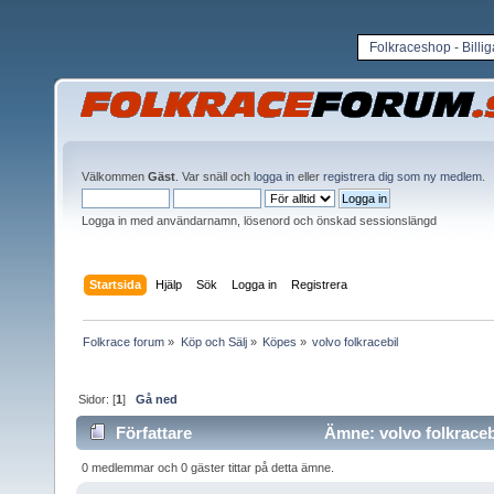
Folkraceshop - Billi
Välkommen
Gäst
. Var snäll och
logga in
eller
registrera dig som ny medlem
.
Logga in med användarnamn, lösenord och önskad sessionslängd
Startsida
Hjälp
Sök
Logga in
Registrera
Folkrace forum
»
Köp och Sälj
»
Köpes
»
volvo folkracebil
Sidor: [
1
]
Gå ned
Författare
Ämne: volvo folkracebi
0 medlemmar och 0 gäster tittar på detta ämne.