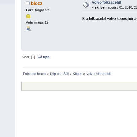
volvo folkracebil
blozz
«
skrivet:
augusti 01, 2010, 2
Enkel förgasare
Bra folkracebil volvo köpes,hör av 
Antal inlägg: 12
Sidor: [
1
]
Gå upp
Folkrace forum
»
Köp och Sälj
»
Köpes
»
volvo folkracebil