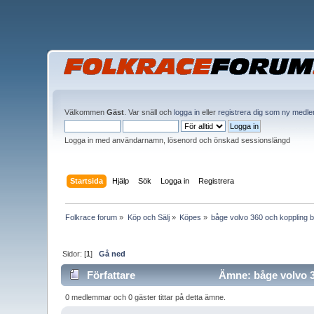
Välkommen
Gäst
. Var snäll och
logga in
eller
registrera dig som ny medl
Logga in med användarnamn, lösenord och önskad sessionslängd
Startsida
Hjälp
Sök
Logga in
Registrera
Folkrace forum
»
Köp och Sälj
»
Köpes
»
båge volvo 360 och koppling 
Sidor: [
1
]
Gå ned
Författare
Ämne: båge volvo 3
0 medlemmar och 0 gäster tittar på detta ämne.