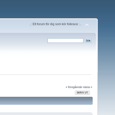
..: Ett forum för dig som kör folkrace :..
« föregående
nästa »
SKRIV UT