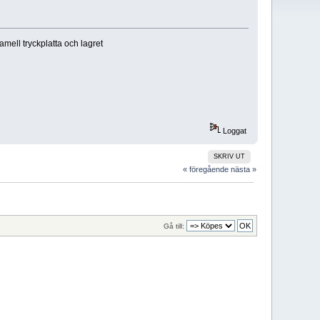
amell tryckplatta och lagret
Loggat
SKRIV UT
« föregående
nästa »
Gå till: