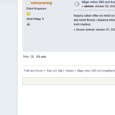
båge volvo 360 och k
volvoracing
«
skrivet:
oktober 03, 201
Enkel förgasare
hejsna söker efter en helst ny
Antal inlägg: 9
ska helst finnas i dalarna el
mvh markus
«
Senast ändrad: oktober 07, 20
Sidor: [
1
]
Gå upp
Folkrace forum
»
Köp och Sälj
»
Köpes
»
båge volvo 360 och koppling 