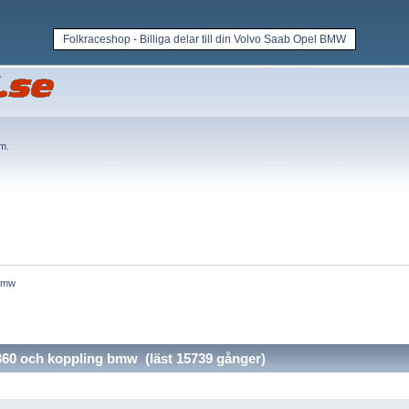
Folkraceshop - Billiga delar till din Volvo Saab Opel BMW
em
.
bmw 
60 och koppling bmw (läst 15739 gånger)