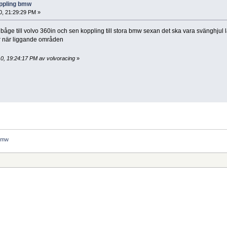
oppling bmw
0, 21:29:29 PM »
 båge till volvo 360in och sen koppling till stora bmw sexan det ska vara svänghjul l
ler när liggande områden
10, 19:24:17 PM av volvoracing
»
bmw 