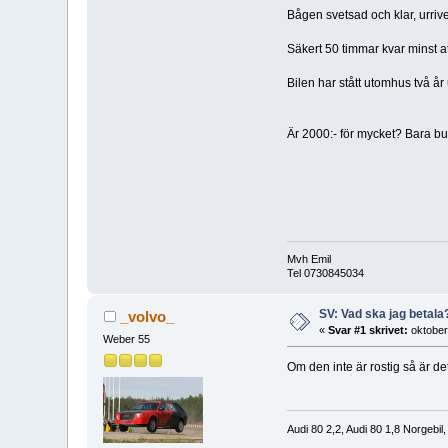
Bågen svetsad och klar, urriv
Säkert 50 timmar kvar minst a
Bilen har stått utomhus två år 
Är 2000:- för mycket? Bara bu
Mvh Emil
Tel 0730845034
SV: Vad ska jag betala
_volvo_
«
Svar #1 skrivet:
oktober
Weber 55
Om den inte är rostig så är det
Audi 80 2,2, Audi 80 1,8 Norgebil,