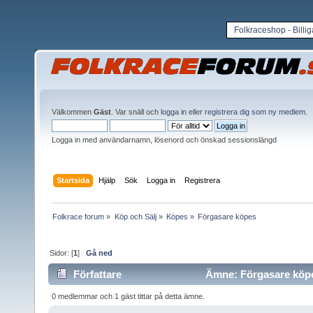
Folkraceshop - Billi
Välkommen
Gäst
. Var snäll och
logga in
eller
registrera dig som ny medlem
.
Logga in med användarnamn, lösenord och önskad sessionslängd
Startsida
Hjälp
Sök
Logga in
Registrera
Folkrace forum
»
Köp och Sälj
»
Köpes
»
Förgasare köpes
Sidor: [
1
]
Gå ned
Författare
Ämne: Förgasare köpe
0 medlemmar och 1 gäst tittar på detta ämne.