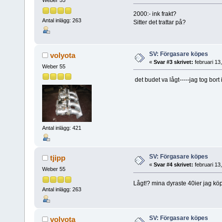
Weber 55
2000:- ink frakt?
Antal inlägg: 263
Sitter det trattar på?
SV: Förgasare köpes
volyota
«
Svar #3 skrivet:
februari 13
Weber 55
det budet va lågt-----jag tog bort
Antal inlägg: 421
SV: Förgasare köpes
tjipp
«
Svar #4 skrivet:
februari 13
Weber 55
Lågt!? mina dyraste 40ier jag köp
Antal inlägg: 263
SV: Förgasare köpes
volyota