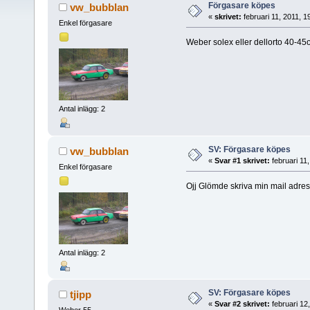
Förgasare köpes
vw_bubblan
«
skrivet:
februari 11, 2011, 
Enkel förgasare
Weber solex eller dellorto 40-4
Antal inlägg: 2
SV: Förgasare köpes
vw_bubblan
«
Svar #1 skrivet:
februari 11
Enkel förgasare
Ojj Glömde skriva min mail adre
Antal inlägg: 2
SV: Förgasare köpes
tjipp
«
Svar #2 skrivet:
februari 12