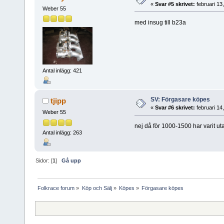
«
Svar #5 skrivet:
februari 13
Weber 55
med insug till b23a
Antal inlägg: 421
SV: Förgasare köpes
tjipp
«
Svar #6 skrivet:
februari 14
Weber 55
nej då för 1000-1500 har varit uta
Antal inlägg: 263
Sidor: [
1
]
Gå upp
Folkrace forum
»
Köp och Sälj
»
Köpes
»
Förgasare köpes