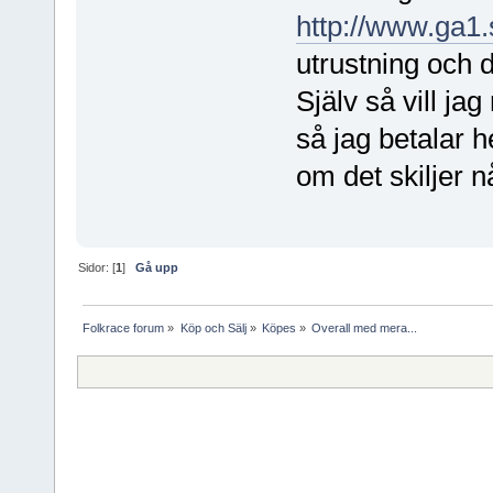
http://www.ga1.
utrustning och d
Själv så vill jag
så jag betalar h
om det skiljer n
Sidor: [
1
]
Gå upp
Folkrace forum
»
Köp och Sälj
»
Köpes
»
Overall med mera...