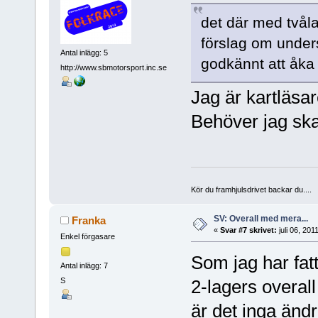
det där med tvålag
förslag om unders
Antal inlägg: 5
godkännt att åka
http://www.sbmotorsport.inc.se
Jag är kartläsar
Behöver jag skaf
Kör du framhjulsdrivet backar du....
SV: Overall med mera...
Franka
«
Svar #7 skrivet:
juli 06, 201
Enkel förgasare
Som jag har fat
Antal inlägg: 7
S
2-lagers overall 
är det inga ändr