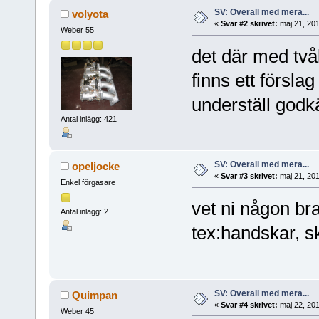
SV: Overall med mera...
volyota
«
Svar #2 skrivet:
maj 21, 201
Weber 55
det där med tvåla
finns ett försla
underställ godk
Antal inlägg: 421
SV: Overall med mera...
opeljocke
«
Svar #3 skrivet:
maj 21, 201
Enkel förgasare
vet ni någon bra
Antal inlägg: 2
tex:handskar, 
SV: Overall med mera...
Quimpan
«
Svar #4 skrivet:
maj 22, 201
Weber 45