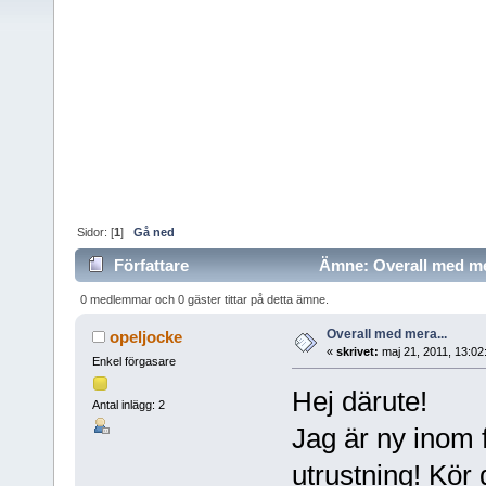
Sidor: [
1
]
Gå ned
Författare
Ämne: Overall med mer
0 medlemmar och 0 gäster tittar på detta ämne.
Overall med mera...
opeljocke
«
skrivet:
maj 21, 2011, 13:02
Enkel förgasare
Hej därute!
Antal inlägg: 2
Jag är ny inom f
utrustning! Kör