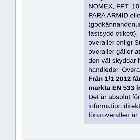
NOMEX, FPT, 1
PARA ARMID elle
(godkännandenum
fastsydd etikett)
overaller enligt 
overaller gäller 
den väl skyddar h
handleder. Overal
Från 1/1 2012 få
märkta EN 533 i
Det är absolut fö
information direk
föraroverallen är