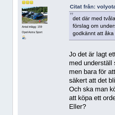
Citat från: volyo
det där med tvålag
förslag om unders
Antal inlägg: 159
godkännt att åka
Opel Astra Sport
Jo det är lagt e
med underställ 
men bara för att 
säkert att det b
Och ska man köp
att köpa ett ord
Eller?