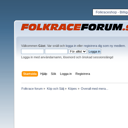
Folkraceshop - Billi
Välkommen
Gäst
. Var snäll och
logga in
eller
registrera dig som ny medlem
.
Logga in med användarnamn, lösenord och önskad sessionslängd
Startsida
Hjälp
Sök
Logga in
Registrera
Folkrace forum
»
Köp och Sälj
»
Köpes
»
Overall med mera...