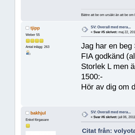
Bättre att be om ursäkt än att be om l
SV: Overall med mera...
tjipp
«
Svar #5 skrivet:
maj 22, 201
Weber 55
Jag har en beg S
Antal inlägg: 263
FIA godkänd (al
Storlek L men är
1500:-
Hör av dig om d
SV: Overall med mera...
bakhjul
«
Svar #6 skrivet:
juli 06, 201
Enkel förgasare
Citat från: volyo