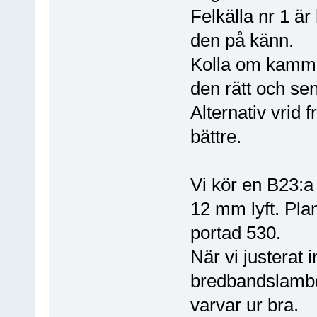
Felkälla nr 1 är
den på känn.
Kolla om kammen
den rätt och se
Alternativ vrid
bättre.
Vi kör en B23:a
12 mm lyft. Plan
portad 530.
När vi justerat 
bredbandslambda 
varvar ur bra.