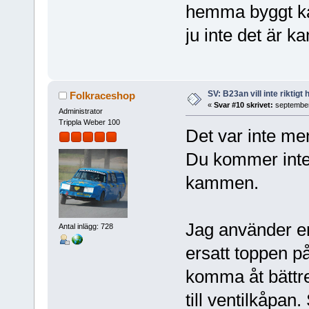
hemma byggt ka
ju inte det är
SV: B23an vill inte riktigt
Folkraceshop
«
Svar #10 skrivet:
september
Administrator
Trippla Weber 100
Det var inte men
Du kommer inte 
kammen.
Jag använder en
Antal inlägg: 728
ersatt toppen p
komma åt bättre.
till ventilkåpan.