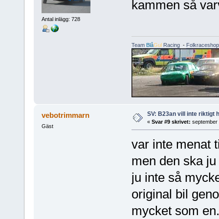
kammen så varva
Antal inlägg: 728
Team
Blå
Gul
Racing
-
Folkraceshop
SV: B23an vill inte riktigt
vebotrimmarn
«
Svar #9 skrivet:
september 
Gäst
var inte menat t
men den ska ju 
ju inte så myck
original bil gen
mycket som en.