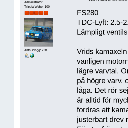
Administrator
Trippla Weber 100
FS280
TDC-Lyft: 2.5-
Lämpligt ventils
Vrids kamaxeln f
Antal inlägg: 728
vanligen motorn
lägre varvtal. O
på högre varv,
låga. Det rör s
är alltid för myc
fordras att kama
justerbart drev