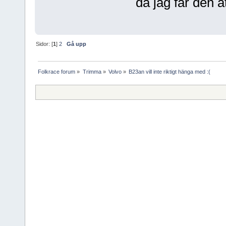
då jag får den a
Sidor: [
1
]
2
Gå upp
Folkrace forum
»
Trimma
»
Volvo
»
B23an vill inte riktigt hänga med :(