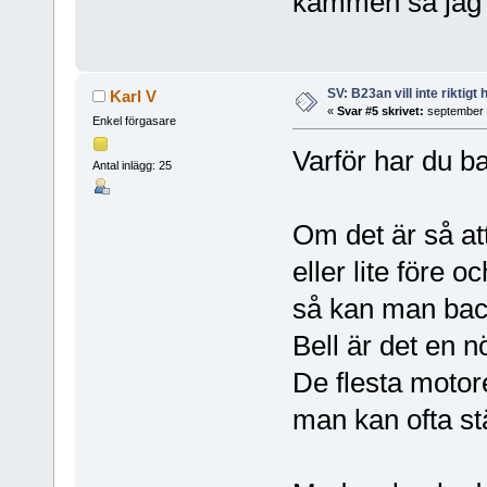
kammen så jag 
SV: B23an vill inte riktigt
Karl V
«
Svar #5 skrivet:
september 1
Enkel förgasare
Varför har du 
Antal inlägg: 25
Om det är så at
eller lite före 
så kan man bac
Bell är det en n
De flesta moto
man kan ofta st