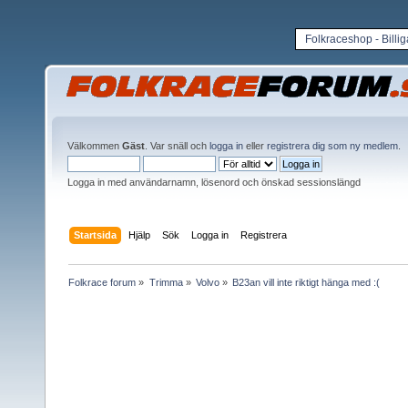
Folkraceshop - Billi
Välkommen
Gäst
. Var snäll och
logga in
eller
registrera dig som ny medlem
.
Logga in med användarnamn, lösenord och önskad sessionslängd
Startsida
Hjälp
Sök
Logga in
Registrera
Folkrace forum
»
Trimma
»
Volvo
»
B23an vill inte riktigt hänga med :(