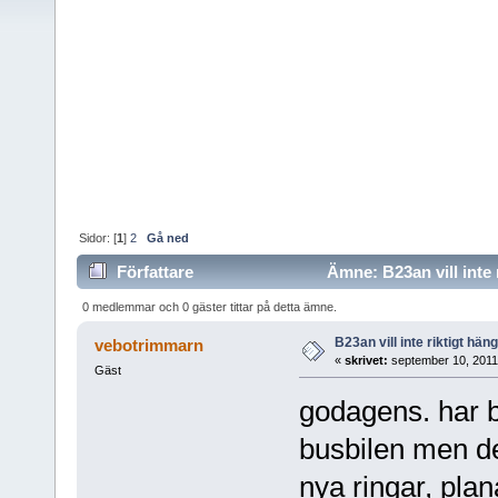
Sidor: [
1
]
2
Gå ned
Författare
Ämne: B23an vill inte 
0 medlemmar och 0 gäster tittar på detta ämne.
B23an vill inte riktigt hän
vebotrimmarn
«
skrivet:
september 10, 2011
Gäst
godagens. har b
busbilen men den
nya ringar, pla