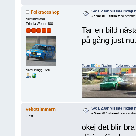
SV: B23an vill inte riktigt
Folkraceshop
«
Svar #13 skrivet:
september
Administrator
Trippla Weber 100
Tar en bild näs
på gång just nu.
Team
Blå
Gul
Racing
-
Folkraceshop
Antal inlägg: 728
SV: B23an vill inte riktigt
vebotrimmarn
«
Svar #14 skrivet:
september
Gäst
okej det blir br