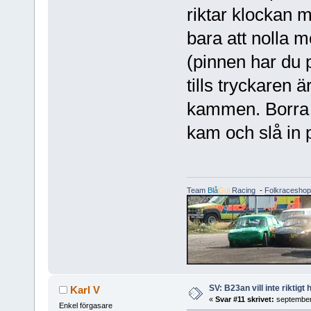
riktar klockan 
bara att nolla 
(pinnen har du 
tills tryckaren 
kammen. Borra 
kam och slå in
Team
Blå
Gul
Racing
-
Folkraceshop
SV: B23an vill inte riktigt
Karl V
«
Svar #11 skrivet:
september 
Enkel förgasare