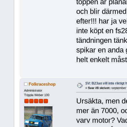
toppen är plan
och blir därmed
efter!!! har ja 
inte köpt en fs
tändningen tänke
spikar en anda 
helt enkelt mås
SV: B23an vill inte riktigt
Folkraceshop
«
Svar #8 skrivet:
september 
Administrator
Trippla Weber 100
Ursäkta, men det
mer än 7000, oc
varv motor? Vad