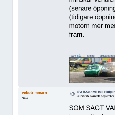
(senare öppning
(tidigare öppnin
motorn mer men
fram.
Team
Blå
Gul
Racing
-
Folkraceshop
SV: B23an vill inte riktigt
vebotrimmarn
«
Svar #7 skrivet:
september 
Gäst
SOM SAGT VAR.