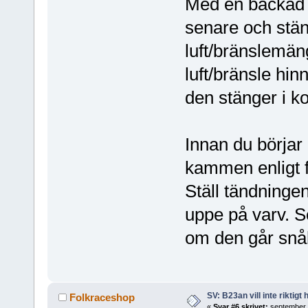
Med en backad
senare och stäng
luft/bränslemän
luft/bränsle hin
den stänger i k
Innan du börjar
kammen enligt 
Ställ tändningen
uppe på varv. Se
om den går snålt 
SV: B23an vill inte riktigt
Folkraceshop
«
Svar #6 skrivet:
september 1