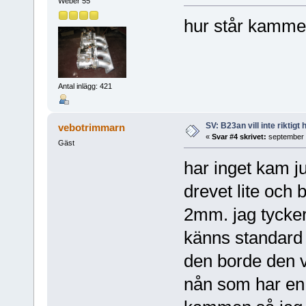
Weber 55
hur står kammen
Antal inlägg: 421
SV: B23an vill inte riktigt
vebotrimmarn
«
Svar #4 skrivet:
september 1
Gäst
har inget kam ju
drevet lite och
2mm. jag tycker
känns standard 
den borde den v
nån som har en v