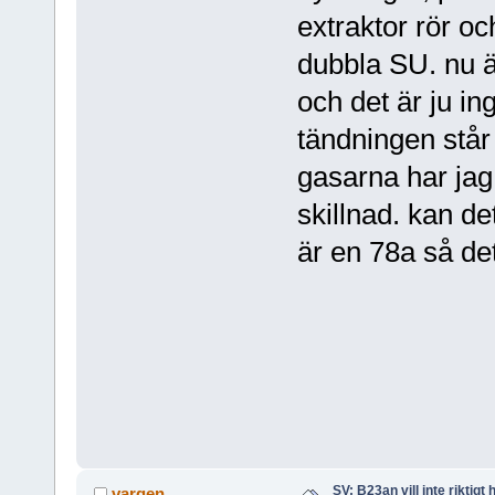
extraktor rör o
dubbla SU. nu ä
och det är ju in
tändningen står
gasarna har jag 
skillnad. kan de
är en 78a så det
SV: B23an vill inte riktigt
vargen