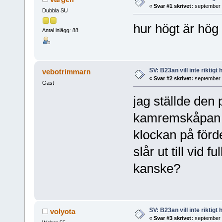
«
Svar #1 skrivet:
september 1
Dubbla SU
hur högt är hög
Antal inlägg: 88
SV: B23an vill inte riktigt
vebotrimmarn
«
Svar #2 skrivet:
september 1
Gäst
jag ställde den
kamremskåpan m
klockan på förd
slår ut till vid 
kanske?
SV: B23an vill inte riktigt
volyota
«
Svar #3 skrivet:
september 1