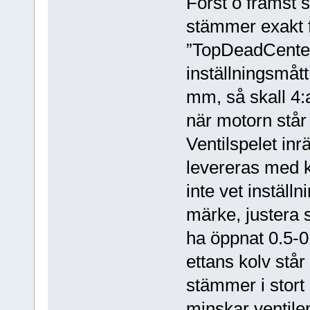
Först o främst s
stämmer exakt 
”TopDeadCenter
inställningsmåt
mm, så skall 4:
när motorn står
Ventilspelet inr
levereras med 
inte vet inställ
märke, justera s
ha öppnat 0.5-
ettans kolv står 
stämmer i stort
minskar ventil