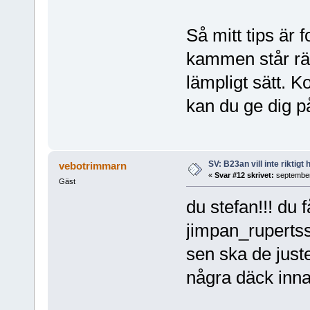
Så mitt tips är f
kammen står rät
lämpligt sätt. K
kan du ge dig p
SV: B23an vill inte riktigt
vebotrimmarn
«
Svar #12 skrivet:
september
Gäst
du stefan!!! du 
jimpan_ruperts
sen ska de just
några däck inna