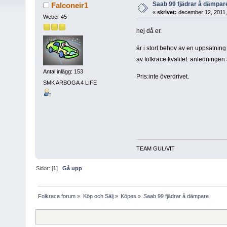
Saab 99 fjädrar å dämpar
Falconeir1
«
skrivet:
december 12, 2011,
Weber 45
hej då er.
är i stort behov av en uppsätnin
av folkrace kvalitet. anledningen
Antal inlägg: 153
Pris:inte överdrivet.
SMK ARBOGA 4 LIFE
TEAM GUL/VIT
Sidor: [
1
]
Gå upp
Folkrace forum
»
Köp och Sälj
»
Köpes
»
Saab 99 fjädrar å dämpare