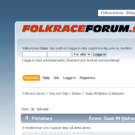
Folkraceshop - Billi
Välkommen
Gäst
. Var snäll och
logga in
eller
registrera dig som ny medlem
.
Logga in med användarnamn, lösenord och önskad sessionslängd
Startsida
Hjälp
Sök
Logga in
Registrera
Folkrace forum
»
Köp och Sälj
»
Köpes
»
Saab 99 fjädrar å dämpare
Sidor: [
1
]
Gå ned
Författare
Ämne: Saab 99 fjädrar
0 medlemmar och 0 gäster tittar på detta ämne.