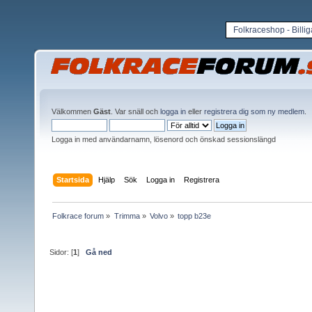
Folkraceshop - Billi
Välkommen
Gäst
. Var snäll och
logga in
eller
registrera dig som ny medlem
.
Logga in med användarnamn, lösenord och önskad sessionslängd
Startsida
Hjälp
Sök
Logga in
Registrera
Folkrace forum
»
Trimma
»
Volvo
»
topp b23e
Sidor: [
1
]
Gå ned