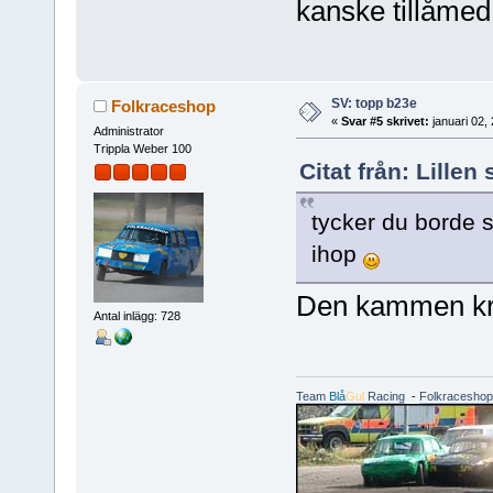
kanske tillåme
SV: topp b23e
Folkraceshop
«
Svar #5 skrivet:
januari 02,
Administrator
Trippla Weber 100
Citat från: Lille
tycker du borde st
ihop
Den kammen kräve
Antal inlägg: 728
Team
Blå
Gul
Racing
-
Folkraceshop