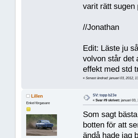
varit rätt sugen
//Jonathan
Edit: Läste ju 
volvon står det
effekt med std t
«
Senast ändrad: januari 03, 2012, 
SV: topp b23e
Lillen
«
Svar #9 skrivet:
januari 03,
Enkel förgasare
Som sagt bästa 
botten för att s
ändå hade jag b