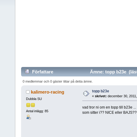
Författare
Ämne: topp b23e (läst
0 medlemmar och 0 gäster tittar på detta ämne.
topp b23e
kalimero-racing
«
skrivet:
december 30, 2011,
Dubbla SU
vad tror ni om en topp till b23e ..
Antal inlägg: 85
som sitter i?? NICE eller BAJS??