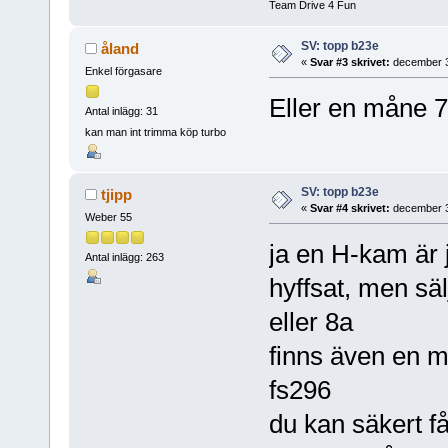
Team Drive 4 Fun
SV: topp b23e
åland
«
Svar #3 skrivet:
december 3
Enkel förgasare
Eller en måne 
Antal inlägg: 31
kan man int trimma köp turbo
SV: topp b23e
tjipp
«
Svar #4 skrivet:
december 3
Weber 55
ja en H-kam är j
Antal inlägg: 263
hyffsat, men sä
eller 8a
finns även en 
fs296
du kan säkert f