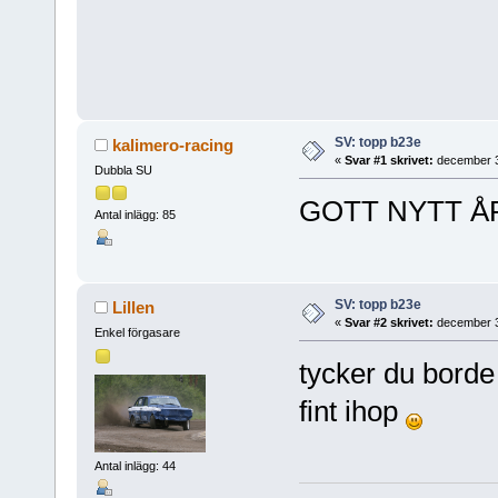
SV: topp b23e
kalimero-racing
«
Svar #1 skrivet:
december 3
Dubbla SU
GOTT NYTT Å
Antal inlägg: 85
SV: topp b23e
Lillen
«
Svar #2 skrivet:
december 3
Enkel förgasare
tycker du borde 
fint ihop
Antal inlägg: 44