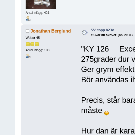
Antal inlägg: 421
SV: topp b23e
Jonathan Berglund
«
Svar #8 skrivet:
januari 03,
Weber 45
"KY 126 Excent
Antal inlägg: 103
275grader dur v
Ger grym effekt
Bör användas ih
Precis, står ba
måste
Hur dan är kar