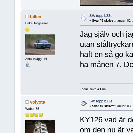
SV: topp b23e
Lillen
«
Svar #6 skrivet:
januari 02,
Enkel förgasare
Jag själv och 
utan ståltryckar
haft en så go ka
Antal inlägg: 44
ha månen 7. Den
Team Drive 4 Fun
SV: topp b23e
volyota
«
Svar #7 skrivet:
januari 03,
Weber 55
KY126 vad är de
om den nu är v