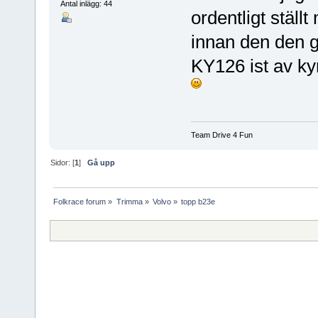
Antal inlägg: 44
ordentligt ställ
innan den den gi
KY126 ist av ky
Team Drive 4 Fun
Sidor: [
1
]
Gå upp
Folkrace forum
»
Trimma
»
Volvo
»
topp b23e