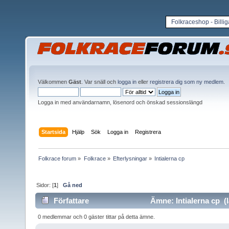
Folkraceshop - Billi
Välkommen
Gäst
. Var snäll och
logga in
eller
registrera dig som ny medlem
.
Logga in med användarnamn, lösenord och önskad sessionslängd
Startsida
Hjälp
Sök
Logga in
Registrera
Folkrace forum
»
Folkrace
»
Efterlysningar
»
Intialerna cp 
Sidor: [
1
]
Gå ned
Författare
Ämne: Intialerna cp (l
0 medlemmar och 0 gäster tittar på detta ämne.