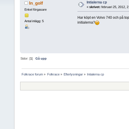
Intialerna cp
In_golf
«
skrivet:
februari 25, 2012, 
Enkel förgasare
Har köpt en Volvo 740 och på to
Antal inlägg: 5
initialerna?
Sidor: [
1
]
Gå upp
Folkrace forum
»
Folkrace
»
Efterlysningar
»
Intialerna cp 