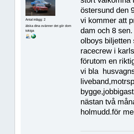
stort välkomna 
östersund den 9
vi kommer att p
Antal inlägg: 2
älska dina ovänner det gör dom
dam och 8 sen.
tokiga
olboys biljetten
racecrew i karls
förutom en rikti
vi bla husvagns
liveband,motrsp
bygge,jobbigas
nästan två månad
holmudd.för me