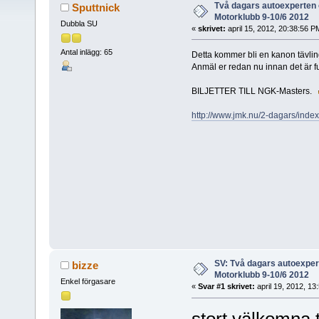
Två dagars autoexperten
Sputtnick
Motorklubb 9-10/6 2012
Dubbla SU
«
skrivet:
april 15, 2012, 20:38:56 P
Antal inlägg: 65
Detta kommer bli en kanon tävlin
Anmäl er redan nu innan det är ful
BILJETTER TILL NGK-Masters.
http://www.jmk.nu/2-dagars/index
SV: Två dagars autoexpe
bizze
Motorklubb 9-10/6 2012
Enkel förgasare
«
Svar #1 skrivet:
april 19, 2012, 13