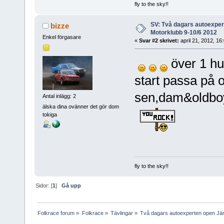
fly to the sky!!
SV: Två dagars autoexpe
bizze
Motorklubb 9-10/6 2012
Enkel förgasare
«
Svar #2 skrivet:
april 21, 2012, 16
över 1 hu
start passa på o
sen,dam&oldboys
Antal inlägg: 2
älska dina ovänner det gör dom
tokiga
fly to the sky!!
Sidor: [
1
]
Gå upp
Folkrace forum
»
Folkrace
»
Tävlingar
»
Två dagars autoexperten open Jä