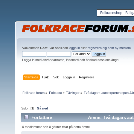
Folkraceshop - Billi
Välkommen
Gäst
. Var snäll och
logga in
eller
registrera dig som ny medlem
.
Logga in med användarnamn, lösenord och önskad sessionslängd
Startsida
Hjälp
Sök
Logga in
Registrera
Folkrace forum
»
Folkrace
»
Tävlingar
»
Två dagars autoexperten open Jä
Sidor: [
1
]
Gå ned
Författare
Ämne: Två dagars auto
gånger)
0 medlemmar och 0 gäster tittar på detta ämne.