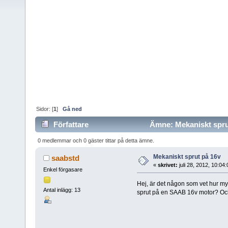
Sidor: [
1
]
Gå ned
Författare
Ämne: Mekaniskt sprut
0 medlemmar och 0 gäster tittar på detta ämne.
Mekaniskt sprut på 16v
saabstd
«
skrivet:
juli 28, 2012, 10:04
Enkel förgasare
Hej, är det någon som vet hur my
Antal inlägg: 13
sprut på en SAAB 16v motor? Och