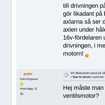
till drivningen 
gör likadant på 
axlarna så ser d
axlen under hål
16v-fördelaren 
drivningen, i me
motorn!
SV: Mekaniskt sprut på 1
putte
«
Svar #2 skrivet:
september 
Enkel förgasare
Hej måste man ve
Antal inlägg: 15
ventilsmotor?