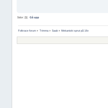
Sidor: [
1
]
Gå upp
Folkrace forum
»
Trimma
»
Saab
»
Mekaniskt sprut på 16v