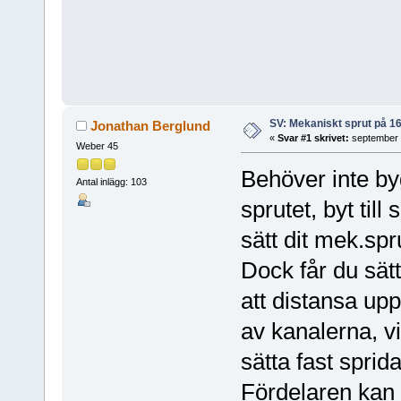
SV: Mekaniskt sprut på 1
Jonathan Berglund
«
Svar #1 skrivet:
september 
Weber 45
Behöver inte byg
Antal inlägg: 103
sprutet, byt til
sätt dit mek.spr
Dock får du sät
att distansa up
av kanalerna, vil
sätta fast spri
Fördelaren kan 