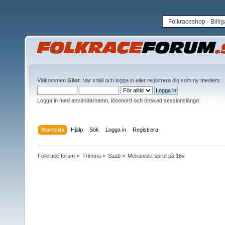
Folkraceshop - Billi
Välkommen
Gäst
. Var snäll och
logga in
eller
registrera dig som ny medlem
.
Logga in med användarnamn, lösenord och önskad sessionslängd
Startsida
Hjälp
Sök
Logga in
Registrera
Folkrace forum
»
Trimma
»
Saab
»
Mekaniskt sprut på 16v