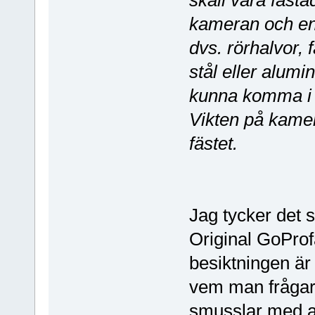
skall vara fästa
kameran och en 
dvs. rörhalvor, 
stål eller alumi
kunna komma i 
Vikten på kamer
fästet.
Jag tycker det 
Original GoProfä
besiktningen är 
vem man frågar
smusslar med al