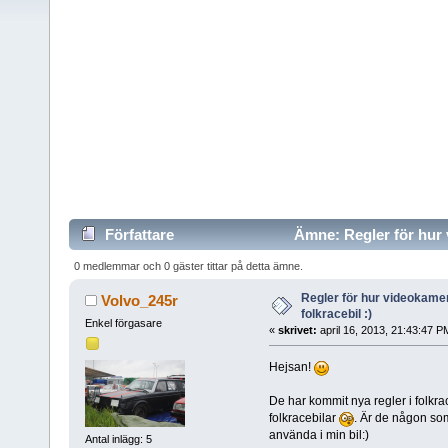
Författare
Ämne: Regler för hur v
0 medlemmar och 0 gäster tittar på detta ämne.
Regler för hur videokamer
Volvo_245r
folkracebil :)
Enkel förgasare
«
skrivet:
april 16, 2013, 21:43:47 P
Hejsan!
De har kommit nya regler i folkr
folkracebilar
. Är de någon so
använda i min bil:)
Antal inlägg: 5