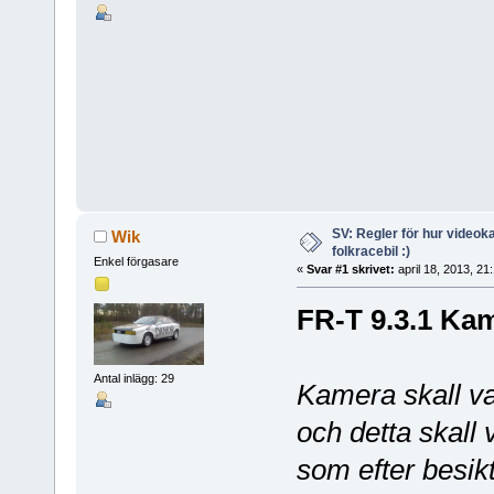
SV: Regler för hur videok
Wik
folkracebil :)
Enkel förgasare
«
Svar #1 skrivet:
april 18, 2013, 21
FR-T 9.3.1 Ka
Antal inlägg: 29
Kamera skall va
och detta skall
som efter besik