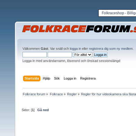
Folkraceshop - Billi
Välkommen
Gäst
. Var snäll och
logga in
eller
registrera dig som ny medlem
.
Logga in med användarnamn, lösenord och önskad sessionslängd
Startsida
Hjälp
Sök
Logga in
Registrera
Folkrace forum
»
Folkrace
»
Regler
»
Regler för hur videokamera ska fästas 
Sidor: [
1
]
Gå ned