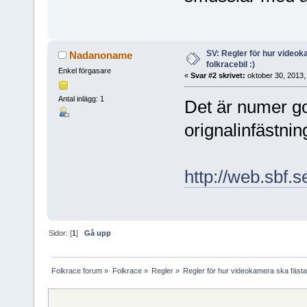
SV: Regler för hur videok
Nadanoname
folkracebil :)
Enkel förgasare
«
Svar #2 skrivet:
oktober 30, 2013,
Antal inlägg: 1
Det är numer g
orignalinfästnin
http://web.sb
Sidor: [
1
]
Gå upp
Folkrace forum
»
Folkrace
»
Regler
»
Regler för hur videokamera ska fästas 