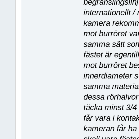
begränslingsli
internationellt /
kamera rekomme
mot burröret va
samma sätt som 
fästet är egenti
mot burröret b
innerdiameter s
samma material
dessa rörhalvo
täcka minst 3/4
får vara i kont
kameran får ha