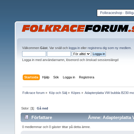
Folkraceshop - Billi
Välkommen
Gäst
. Var snäll och
logga in
eller
registrera dig som ny medlem
.
Logga in med användarnamn, lösenord och önskad sessionslängd
Startsida
Hjälp
Sök
Logga in
Registrera
Folkrace forum
»
Köp och Sälj
»
Köpes
»
Adapterplatta VW bubbla B230 motor
Sidor: [
1
]
Gå ned
Författare
Ämne: Adapterplatta VW
0 medlemmar och 0 gäster tittar på detta ämne.