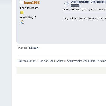
Adapterplatta VW bubbla
bege1963
!!!!!!!!!!
Enkel förgasare
«
skrivet:
juli 20, 2013, 22:20:09 PM 
Antal inlägg: 7
Jag söker adapterplatta för monte
Sidor: [
1
]
Gå upp
Folkrace forum
»
Köp och Sälj
»
Köpes
»
Adapterplatta VW bubbla B230 motor