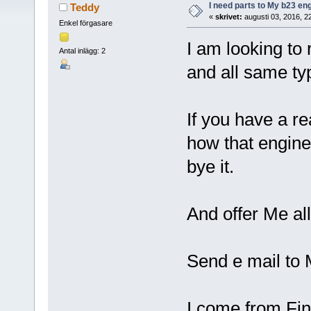
I need parts to My b23 en
Teddy
«
skrivet:
augusti 03, 2016, 2
Enkel förgasare
I am looking to 
Antal inlägg: 2
and all same ty
If you have a r
how that engine
bye it.
And offer Me al
Send e mail to
I come from Fin