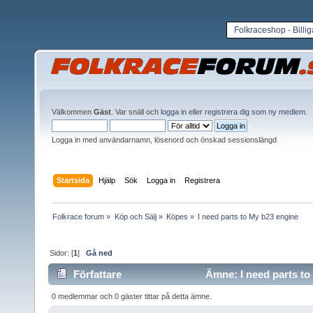
Folkraceshop - Billi
Välkommen
Gäst
. Var snäll och
logga in
eller
registrera dig som ny medlem
.
Logga in med användarnamn, lösenord och önskad sessionslängd
Startsida
Hjälp
Sök
Logga in
Registrera
Folkrace forum
»
Köp och Sälj
»
Köpes
»
I need parts to My b23 engine
Sidor: [
1
]
Gå ned
Författare
Ämne: I need parts to
0 medlemmar och 0 gäster tittar på detta ämne.