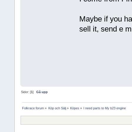
Maybe if you ha
sell it, send e m
Sidor: [
1
]
Gå upp
Folkrace forum
»
Köp och Sälj
»
Köpes
»
I need parts to My b23 engine