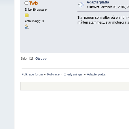
Adapterplatta
Twix
«
skrivet:
oktober 05, 2016, 2
Enkel förgasare
Tja, någon som sitter på en ritni
Antal inlägg: 3
måtten stämmer.., startmotorörat
Sidor: [
1
]
Gå upp
Folkrace forum
»
Folkrace
»
Efterlysningar
»
Adapterplatta 