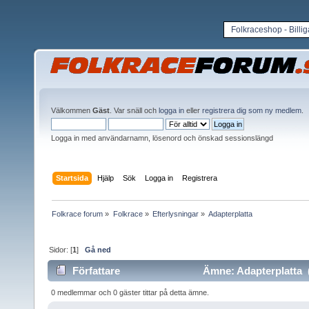
Folkraceshop - Billi
Välkommen
Gäst
. Var snäll och
logga in
eller
registrera dig som ny medlem
.
Logga in med användarnamn, lösenord och önskad sessionslängd
Startsida
Hjälp
Sök
Logga in
Registrera
Folkrace forum
»
Folkrace
»
Efterlysningar
»
Adapterplatta 
Sidor: [
1
]
Gå ned
Författare
Ämne: Adapterplatta (
0 medlemmar och 0 gäster tittar på detta ämne.