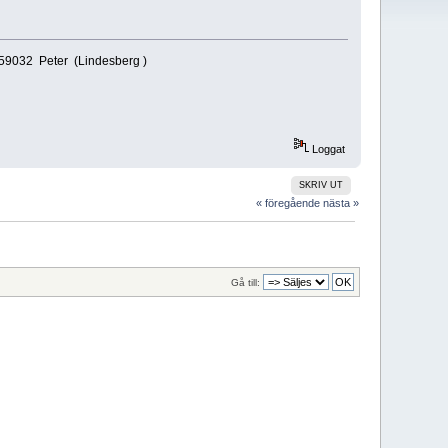
6159032 Peter (Lindesberg )
Loggat
SKRIV UT
« föregående
nästa »
Gå till: