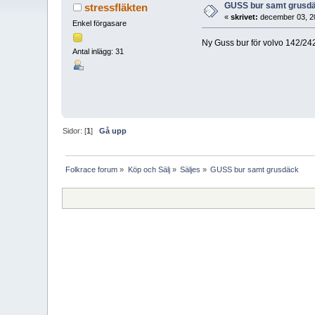
GUSS bur samt grusd
stressfläkten
«
skrivet:
december 03, 2
Enkel förgasare
Ny Guss bur för volvo 142/242
Antal inlägg: 31
Sidor: [
1
]
Gå upp
Folkrace forum
»
Köp och Sälj
»
Säljes
»
GUSS bur samt grusdäck 