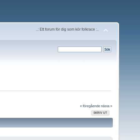
..: Ett forum för dig som kör folkrace :..
« föregående
nästa »
SKRIV UT