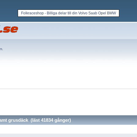
Folkraceshop - Billiga delar till din Volvo Saab Opel BMW
em
.
t grusdäck (läst 41834 gånger)