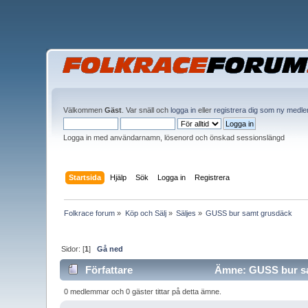
Välkommen
Gäst
. Var snäll och
logga in
eller
registrera dig som ny medl
Logga in med användarnamn, lösenord och önskad sessionslängd
Startsida
Hjälp
Sök
Logga in
Registrera
Folkrace forum
»
Köp och Sälj
»
Säljes
»
GUSS bur samt grusdäck 
Sidor: [
1
]
Gå ned
Författare
Ämne: GUSS bur sam
0 medlemmar och 0 gäster tittar på detta ämne.