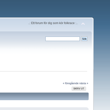
..: Ett forum för dig som kör folkrace :..
« föregående
nästa »
SKRIV UT