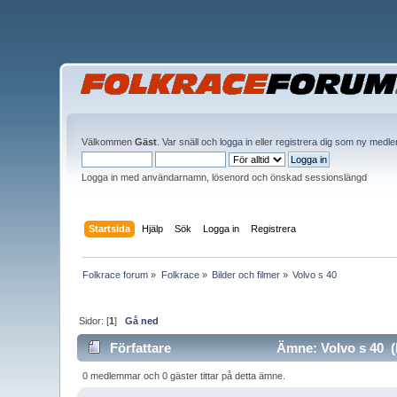
Välkommen
Gäst
. Var snäll och
logga in
eller
registrera dig som ny medl
Logga in med användarnamn, lösenord och önskad sessionslängd
Startsida
Hjälp
Sök
Logga in
Registrera
Folkrace forum
»
Folkrace
»
Bilder och filmer
»
Volvo s 40
Sidor: [
1
]
Gå ned
Författare
Ämne: Volvo s 40 (l
0 medlemmar och 0 gäster tittar på detta ämne.