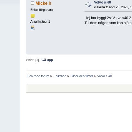
Volvo s 40
Micke h
«
skrivet:
april 29, 2022, 
Enkel förgasare
Hej har byggt 2st Volvo s40 2.0
Antal inlägg: 1
Till dom någon som kan hjälpa
Sidor: [
1
]
Gå upp
Folkrace forum
»
Folkrace
»
Bilder och filmer
»
Volvo s 40