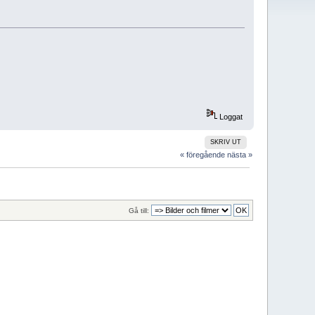
Loggat
SKRIV UT
« föregående
nästa »
Gå till: