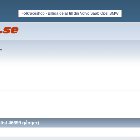
Folkraceshop - Billiga delar till din Volvo Saab Opel BMW
em
.
äst 46699 gånger)