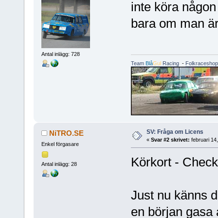
inte köra någon 
bara om man är 
Antal inlägg: 728
Team
Blå
Gul
Racing
-
Folkraceshop
SV: Fråga om Licens
NiTRO.SE
«
Svar #2 skrivet:
februari 14
Enkel förgasare
Körkort - Check
Antal inlägg: 28
Just nu känns de
en början gasa a