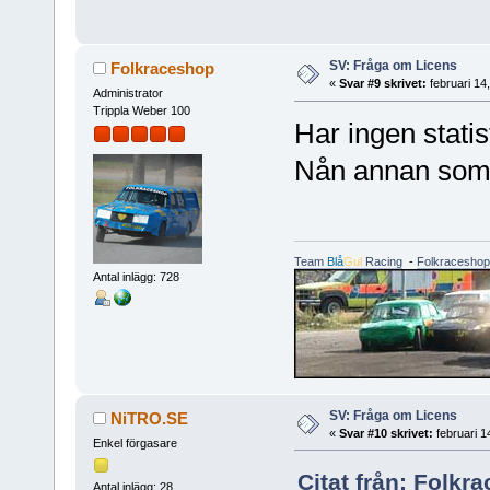
SV: Fråga om Licens
Folkraceshop
«
Svar #9 skrivet:
februari 14
Administrator
Trippla Weber 100
Har ingen statis
Nån annan som
Team
Blå
Gul
Racing
-
Folkraceshop
Antal inlägg: 728
SV: Fråga om Licens
NiTRO.SE
«
Svar #10 skrivet:
februari 1
Enkel förgasare
Citat från: Folkr
Antal inlägg: 28