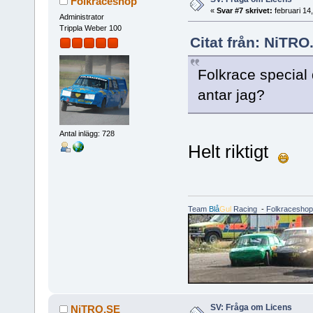
Folkraceshop
«
Svar #7 skrivet:
februari 14
Administrator
Trippla Weber 100
Citat från: NiTRO
Folkrace special 
antar jag?
Antal inlägg: 728
Helt riktigt
Team
Blå
Gul
Racing
-
Folkraceshop
SV: Fråga om Licens
NiTRO.SE