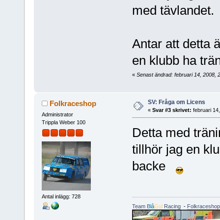
med tävlandet.
Antar att detta ä
en klubb ha träni
«
Senast ändrad: februari 14, 2008
SV: Fråga om Licens
Folkraceshop
«
Svar #3 skrivet:
februari 14
Administrator
Trippla Weber 100
Detta med träni
tillhör jag en k
backe
Antal inlägg: 728
Team
Blå
Gul
Racing
-
Folkraceshop