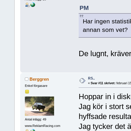
PM
Har ingen statisti
annan som vet?
De lugnt, kräver
RS..
Berggren
«
Svar #11 skrivet:
februari 1
Enkel förgasare
Hoppar in i disk
Jag kör i stort 
hyffsade result
Antal inlägg: 49
Jag tycker det ä
www.ReklamRacing.com