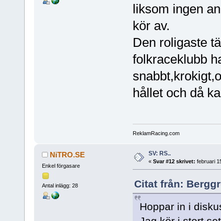
liksom ingen an
kör av.
Den roligaste t
folkraceklubb ha
snabbt,krokigt,
hållet och då ka
ReklamRacing.com
SV: RS..
NiTRO.SE
«
Svar #12 skrivet:
februari 1
Enkel förgasare
Citat från: Bergg
Antal inlägg: 28
Hoppar in i disku
Jag kör i stort s