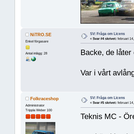
SV: Fråga om Licens
NiTRO.SE
«
Svar #4 skrivet:
februari 14
Enkel förgasare
Backe, de låter
Antal inlägg: 28
Var i vårt avlå
SV: Fråga om Licens
Folkraceshop
«
Svar #5 skrivet:
februari 14
Administrator
Trippla Weber 100
Teknis MC - Ör