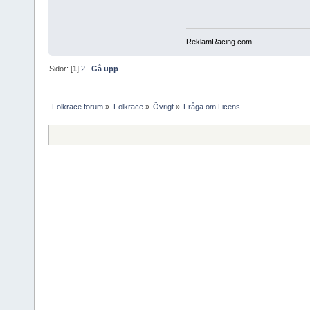
ReklamRacing.com
Sidor: [
1
]
2
Gå upp
Folkrace forum
»
Folkrace
»
Övrigt
»
Fråga om Licens