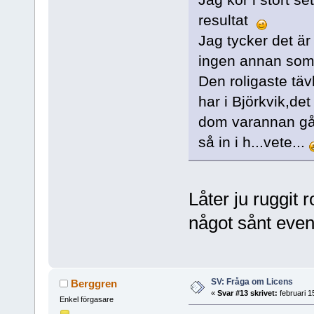
resultat
Jag tycker det är 
ingen annan som ä
Den roligaste tä
har i Björkvik,de
dom varannan gån
så in i h...vete...
Låter ju ruggit ro
något sånt eve
SV: Fråga om Licens
Berggren
«
Svar #13 skrivet:
februari 1
Enkel förgasare