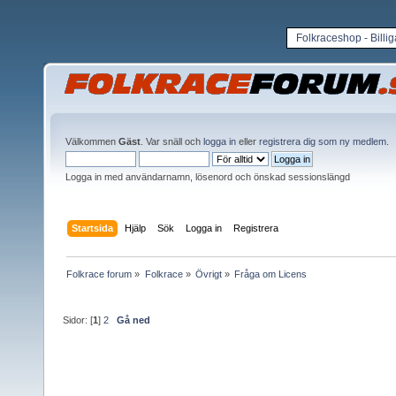
Folkraceshop - Billi
Välkommen
Gäst
. Var snäll och
logga in
eller
registrera dig som ny medlem
.
Logga in med användarnamn, lösenord och önskad sessionslängd
Startsida
Hjälp
Sök
Logga in
Registrera
Folkrace forum
»
Folkrace
»
Övrigt
»
Fråga om Licens
Sidor: [
1
]
2
Gå ned