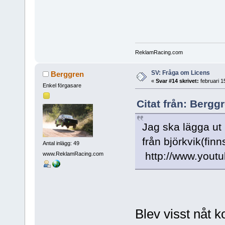
ReklamRacing.com
SV: Fråga om Licens
Berggren
«
Svar #14 skrivet:
februari 1
Enkel förgasare
Citat från: Bergg
Jag ska lägga ut
från björkvik(fi
Antal inlägg: 49
http://www.yout
www.ReklamRacing.com
Blev visst nåt 