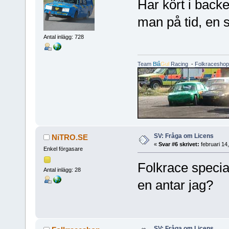
Har kört i back
man på tid, en s
Antal inlägg: 728
Team
Blå
Gul
Racing
-
Folkraceshop
SV: Fråga om Licens
NiTRO.SE
«
Svar #6 skrivet:
februari 14
Enkel förgasare
Folkrace specia
Antal inlägg: 28
en antar jag?
SV: Fråga om Licens