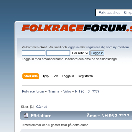
Folkraceshop - Billi
Välkommen
Gäst
. Var snäll och
logga in
eller
registrera dig som ny medlem
.
Logga in med användarnamn, lösenord och önskad sessionslängd
Startsida
Hjälp
Sök
Logga in
Registrera
Folkrace forum
»
Trimma
»
Volvo
»
NH 96    3   ????
Sidor: [
1
]
Gå ned
Författare
Ämne: NH 96 3 ???? (
0 medlemmar och 0 gäster tittar på detta ämne.