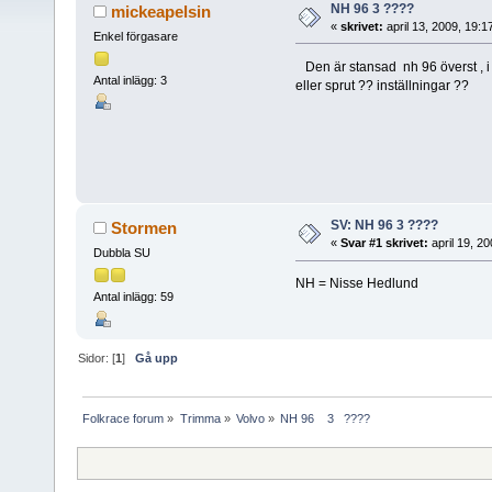
NH 96 3 ????
mickeapelsin
«
skrivet:
april 13, 2009, 19:
Enkel förgasare
Den är stansad nh 96 överst , i m
Antal inlägg: 3
eller sprut ?? inställningar ??
SV: NH 96 3 ????
Stormen
«
Svar #1 skrivet:
april 19, 2
Dubbla SU
NH = Nisse Hedlund
Antal inlägg: 59
Sidor: [
1
]
Gå upp
Folkrace forum
»
Trimma
»
Volvo
»
NH 96    3   ????