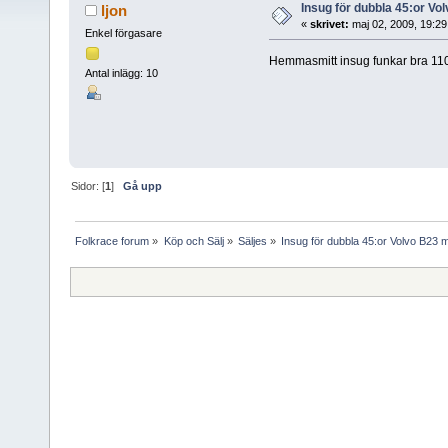
Insug för dubbla 45:or Vo
ljon
«
skrivet:
maj 02, 2009, 19:2
Enkel förgasare
Hemmasmitt insug funkar bra 1100
Antal inlägg: 10
Sidor: [
1
]
Gå upp
Folkrace forum
»
Köp och Sälj
»
Säljes
»
Insug för dubbla 45:or Volvo B23 m