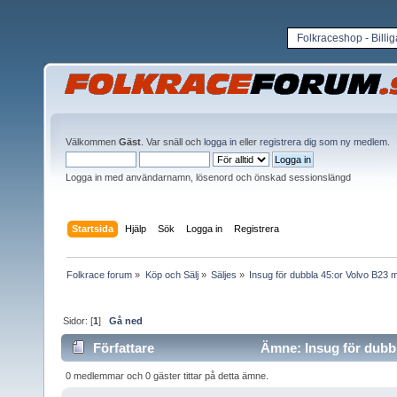
Folkraceshop - Billi
Välkommen
Gäst
. Var snäll och
logga in
eller
registrera dig som ny medlem
.
Logga in med användarnamn, lösenord och önskad sessionslängd
Startsida
Hjälp
Sök
Logga in
Registrera
Folkrace forum
»
Köp och Sälj
»
Säljes
»
Insug för dubbla 45:or Volvo B23 m
Sidor: [
1
]
Gå ned
Författare
Ämne: Insug för dubbl
0 medlemmar och 0 gäster tittar på detta ämne.