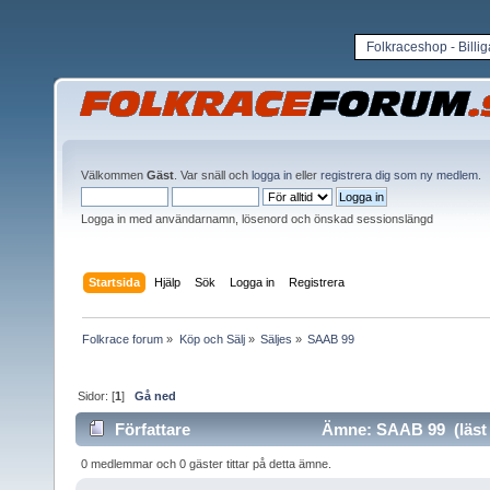
Folkraceshop - Billi
Välkommen
Gäst
. Var snäll och
logga in
eller
registrera dig som ny medlem
.
Logga in med användarnamn, lösenord och önskad sessionslängd
Startsida
Hjälp
Sök
Logga in
Registrera
Folkrace forum
»
Köp och Sälj
»
Säljes
»
SAAB 99 
Sidor: [
1
]
Gå ned
Författare
Ämne: SAAB 99 (läst 
0 medlemmar och 0 gäster tittar på detta ämne.