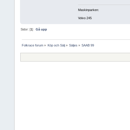
Maskinparken:
Volvo 245
Sidor: [
1
]
Gå upp
Folkrace forum
»
Köp och Sälj
»
Säljes
»
SAAB 99 