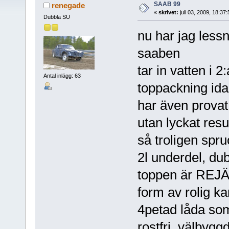
SAAB 99
renegade
«
skrivet:
juli 03, 2009, 18:37
Dubbla SU
nu har jag lessn
saaben
tar in vatten i 2
Antal inlägg: 63
toppackning id
har även provat
utan lyckat resu
så troligen spr
2l underdel, d
toppen är REJÄ
form av rolig k
4petad låda som
rostfri, välbyg