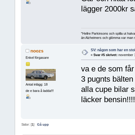
lägger 2000kr så 
"Hellre Parkinsons och spilla ut halv
än Alzheimers och glömma var man st
SV: någon som har en stol 
noozs
«
Svar #5 skrivet:
november 1
Enkel förgasare
va e de som får 
3 pugnts bälten 
Antal inlägg: 18
alla cupe bilar 
de e bara å ladda!!!
läcker bensin!!!!
Sidor: [
1
]
Gå upp