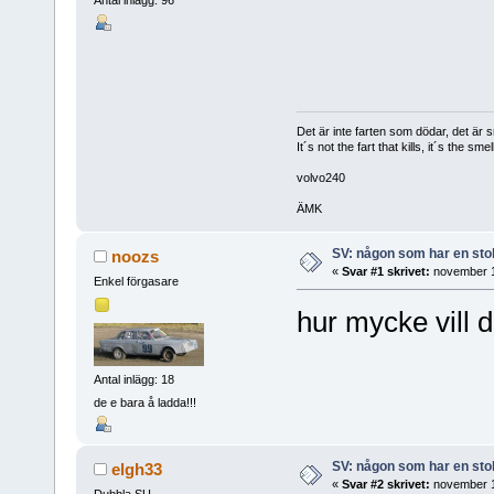
Antal inlägg: 96
Det är inte farten som dödar, det är s
It´s not the fart that kills, it´s the smell
volvo240
ÄMK
SV: någon som har en stol 
noozs
«
Svar #1 skrivet:
november 1
Enkel förgasare
hur mycke vill 
Antal inlägg: 18
de e bara å ladda!!!
SV: någon som har en stol 
elgh33
«
Svar #2 skrivet:
november 1