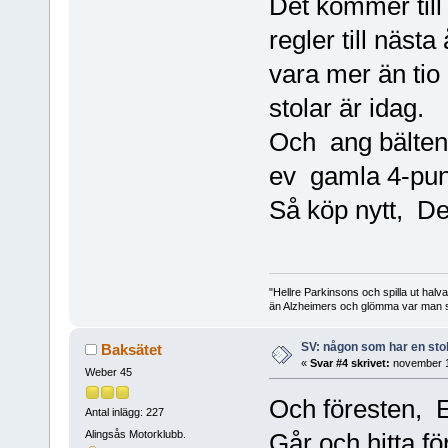
Det kommer til
regler till nästa
vara mer än tio
stolar är idag.
Och ang bälten 
ev gamla 4-pun
Så köp nytt, Det l
"Hellre Parkinsons och spilla ut halv
än Alzheimers och glömma var man st
SV: någon som har en stol 
Baksätet
«
Svar #4 skrivet:
november 1
Weber 45
Och föresten, E
Antal inlägg: 227
Alingsås Motorklubb.
Går och hitta f