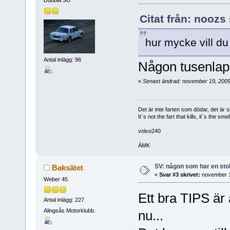
Dubbla SU
Citat från: noozs
hur mycke vill du
Antal inlägg: 96
Någon tusenlap
«
Senast ändrad: november 19, 2009
Det är inte farten som dödar, det är s
It´s not the fart that kills, it´s the smell
volvo240
ÄMK
SV: någon som har en stol 
Baksätet
«
Svar #3 skrivet:
november 1
Weber 45
Ett bra TIPS är 
Antal inlägg: 227
Alingsås Motorklubb.
nu...