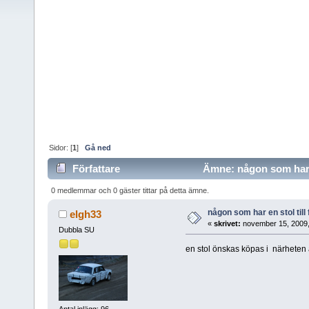
Sidor: [
1
]
Gå ned
Författare
Ämne: någon som har en
0 medlemmar och 0 gäster tittar på detta ämne.
någon som har en stol till
elgh33
«
skrivet:
november 15, 2009,
Dubbla SU
en stol önskas köpas i närheten