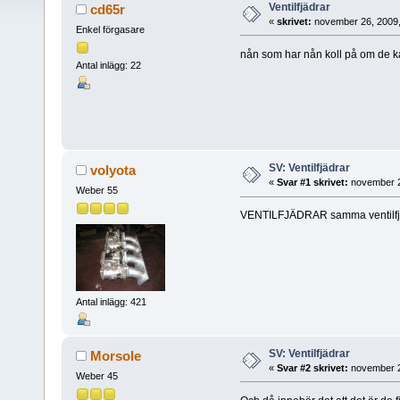
Ventilfjädrar
cd65r
«
skrivet:
november 26, 2009,
Enkel förgasare
nån som har nån koll på om de ka
Antal inlägg: 22
SV: Ventilfjädrar
volyota
«
Svar #1 skrivet:
november 2
Weber 55
VENTILFJÄDRAR samma ventilfjä
Antal inlägg: 421
SV: Ventilfjädrar
Morsole
«
Svar #2 skrivet:
november 2
Weber 45