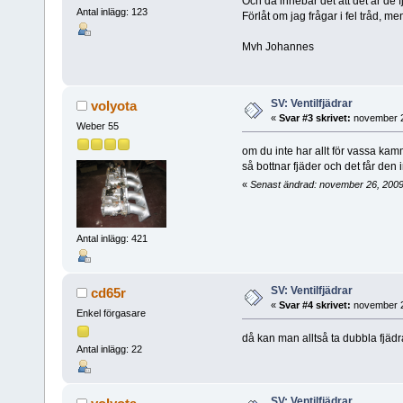
Och då innebär det att det är de f
Antal inlägg: 123
Förlåt om jag frågar i fel tråd, me
Mvh Johannes
SV: Ventilfjädrar
volyota
«
Svar #3 skrivet:
november 2
Weber 55
om du inte har allt för vassa kamm
så bottnar fjäder och det får den
«
Senast ändrad: november 26, 2009
Antal inlägg: 421
SV: Ventilfjädrar
cd65r
«
Svar #4 skrivet:
november 2
Enkel förgasare
då kan man alltså ta dubbla fjädr
Antal inlägg: 22
SV: Ventilfjädrar