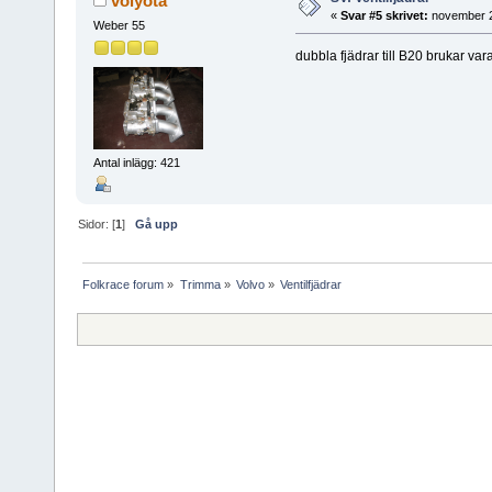
volyota
«
Svar #5 skrivet:
november 2
Weber 55
dubbla fjädrar till B20 brukar va
Antal inlägg: 421
Sidor: [
1
]
Gå upp
Folkrace forum
»
Trimma
»
Volvo
»
Ventilfjädrar 