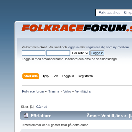
Folkraceshop - Billi
Välkommen
Gäst
. Var snäll och
logga in
eller
registrera dig som ny medlem
.
Logga in med användarnamn, lösenord och önskad sessionslängd
Startsida
Hjälp
Sök
Logga in
Registrera
Folkrace forum
»
Trimma
»
Volvo
»
Ventilfjädrar 
Sidor: [
1
]
Gå ned
Författare
Ämne: Ventilfjädrar (l
0 medlemmar och 0 gäster tittar på detta ämne.