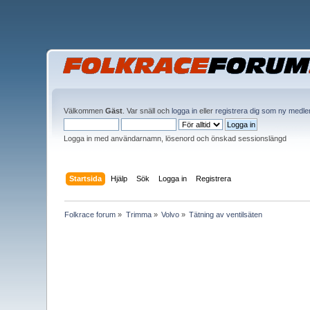
Välkommen
Gäst
. Var snäll och
logga in
eller
registrera dig som ny medl
Logga in med användarnamn, lösenord och önskad sessionslängd
Startsida
Hjälp
Sök
Logga in
Registrera
Folkrace forum
»
Trimma
»
Volvo
»
Tätning av ventilsäten