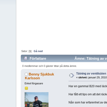
Sidor: [
1
]
Gå ned
Författare
Ämne: Tätning av ve
0 medlemmar och 0 gäster tittar på detta ämne.
Tätning av ventilsäten
Benny Sjukbuk
Karlsson
«
skrivet:
januari 29, 2010
Enkel förgasare
Har en gammal B20 med läckan
Har fått ett tips om att det rä
Nån som har erfarenhet av d