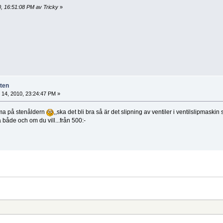
0, 16:51:08 PM av Tricky
»
äten
i 14, 2010, 23:24:47 PM »
mma på stenåldern
,,ska det bli bra så är det slipning av ventiler i ventilslipmask
åde och om du vill...från 500:-