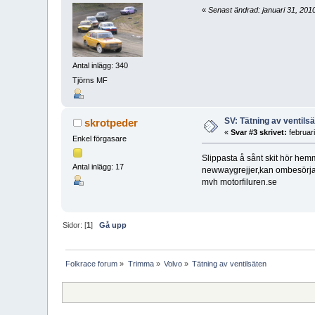
«
Senast ändrad: januari 31, 201
Antal inlägg: 340
Tjörns MF
SV: Tätning av ventils
skrotpeder
«
Svar #3 skrivet:
februar
Enkel förgasare
Slippasta å sånt skit hör he
Antal inlägg: 17
newwaygrejjer,kan ombesörja b
mvh motorfiluren.se
Sidor: [
1
]
Gå upp
Folkrace forum
»
Trimma
»
Volvo
»
Tätning av ventilsäten