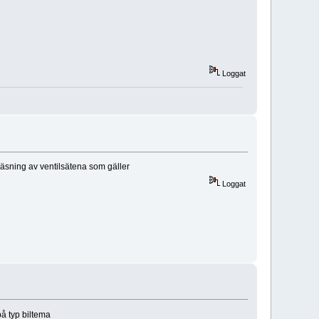
Loggat
fräsning av ventilsätena som gäller
Loggat
på typ biltema