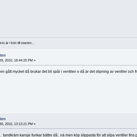
t är i kön till starten...
äten
 29, 2010, 18:44:20 PM »
n gått mycket då brukar det bli spår i ventilen o då är det slipning av ventiler och 
äten
 30, 2010, 13:13:21 PM »
.... tandkräm kansje funkar bättre då.. nä men köp slippasta för att slipa ventiler fins 