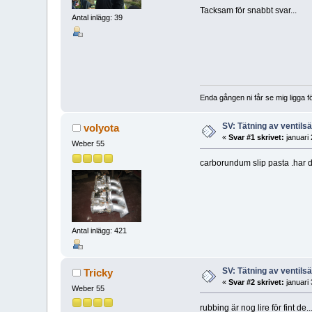
Tacksam för snabbt svar...
Antal inlägg: 39
Enda gången ni får se mig ligga förs
SV: Tätning av ventils
volyota
«
Svar #1 skrivet:
januari
Weber 55
carborundum slip pasta .har de
Antal inlägg: 421
SV: Tätning av ventils
Tricky
«
Svar #2 skrivet:
januari
Weber 55
rubbing är nog lire för fint de