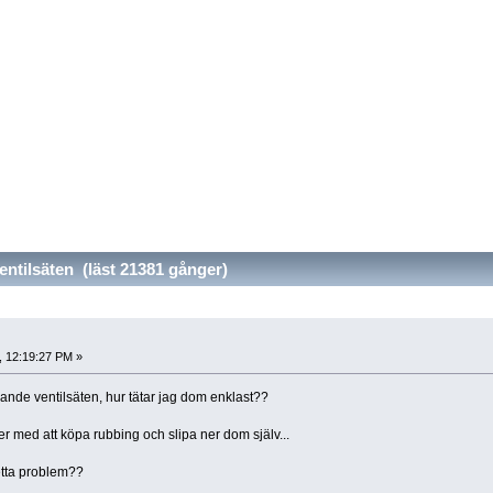
ntilsäten (läst 21381 gånger)
, 12:19:27 PM »
de ventilsäten, hur tätar jag dom enklast??
cker med att köpa rubbing och slipa ner dom själv...
etta problem??