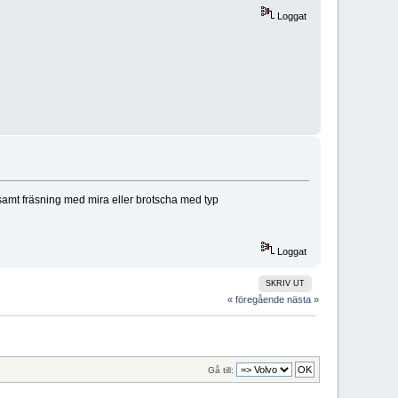
Loggat
in samt fräsning med mira eller brotscha med typ
Loggat
SKRIV UT
« föregående
nästa »
Gå till: