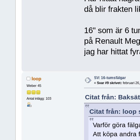
då blir frakten l
16" som är 6 tu
på Renault Mega
jag har hittat fyr
SV: 16-tumsfälgar
loop
«
Svar #9 skrivet:
februari 26
Weber 45
Citat från: Baksä
Antal inlägg: 103
Citat från: loop
Varför göra fälg
Att köpa andra 