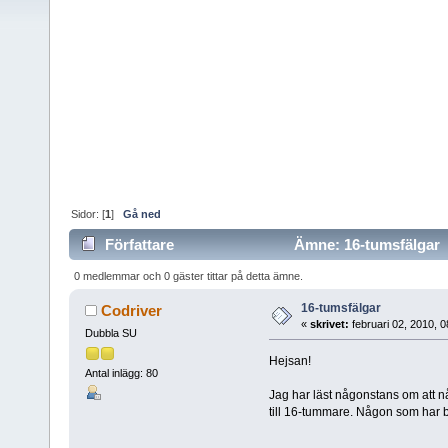
Sidor: [
1
]
Gå ned
Författare
Ämne: 16-tumsfälgar (
0 medlemmar och 0 gäster tittar på detta ämne.
16-tumsfälgar
Codriver
«
skrivet:
februari 02, 2010, 
Dubbla SU
Hejsan!
Antal inlägg: 80
Jag har läst någonstans om att nå
till 16-tummare. Någon som har b