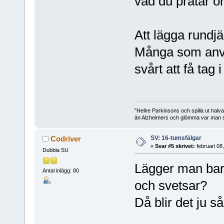
vad du pratar om 
Att lägga rundj
Många som använ
svårt att få tag i 
"Hellre Parkinsons och spilla ut halv
än Alzheimers och glömma var man st
SV: 16-tumsfälgar
Codriver
«
Svar #5 skrivet:
februari 08
Dubbla SU
Lägger man bara
Antal inlägg: 80
och svetsar?
Då blir det ju s