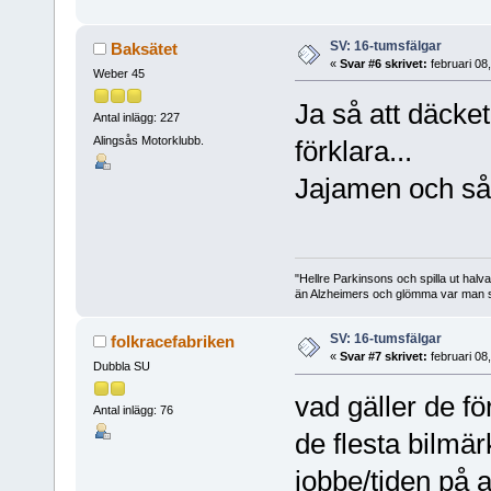
SV: 16-tumsfälgar
Baksätet
«
Svar #6 skrivet:
februari 08
Weber 45
Ja så att däcket
Antal inlägg: 227
Alingsås Motorklubb.
förklara...
Jajamen och så 
"Hellre Parkinsons och spilla ut halv
än Alzheimers och glömma var man st
SV: 16-tumsfälgar
folkracefabriken
«
Svar #7 skrivet:
februari 08
Dubbla SU
vad gäller de för
Antal inlägg: 76
de flesta bilmär
jobbe/tiden på a