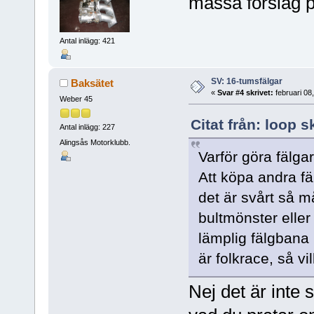
massa förslag p
Antal inlägg: 421
SV: 16-tumsfälgar
Baksätet
«
Svar #4 skrivet:
februari 08
Weber 45
Citat från: loop s
Antal inlägg: 227
Alingsås Motorklubb.
Varför göra fälga
Att köpa andra f
det är svårt så m
bultmönster elle
lämplig fälgbana
är folkrace, så vi
Nej det är inte 