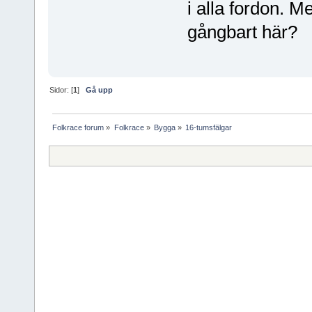
i alla fordon. 
gångbart här?
Sidor: [
1
]
Gå upp
Folkrace forum
»
Folkrace
»
Bygga
»
16-tumsfälgar