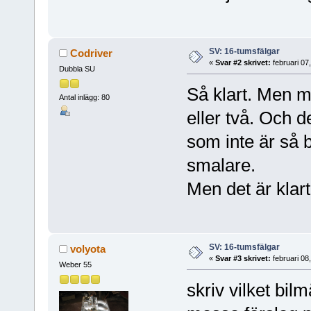
SV: 16-tumsfälgar
Codriver
«
Svar #2 skrivet:
februari 07
Dubbla SU
Så klart. Men min
Antal inlägg: 80
eller två. Och de
som inte är så 
smalare.
Men det är klart
SV: 16-tumsfälgar
volyota
«
Svar #3 skrivet:
februari 08
Weber 55
skriv vilket bil