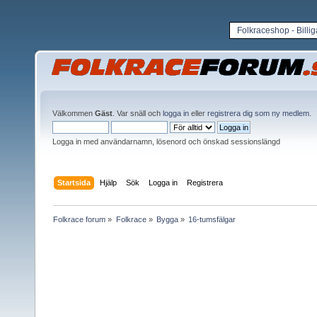
Folkraceshop - Billi
Välkommen
Gäst
. Var snäll och
logga in
eller
registrera dig som ny medlem
.
Logga in med användarnamn, lösenord och önskad sessionslängd
Startsida
Hjälp
Sök
Logga in
Registrera
Folkrace forum
»
Folkrace
»
Bygga
»
16-tumsfälgar