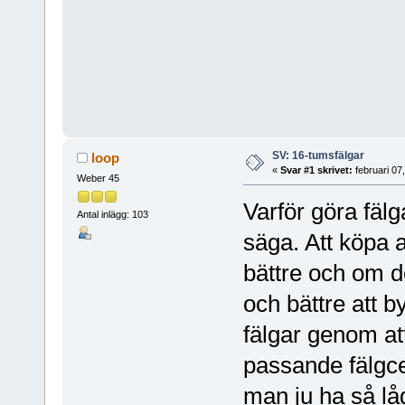
SV: 16-tumsfälgar
loop
«
Svar #1 skrivet:
februari 07
Weber 45
Varför göra fälg
Antal inlägg: 103
säga. Att köpa 
bättre och om d
och bättre att b
fälgar genom at
passande fälgce
man ju ha så låg