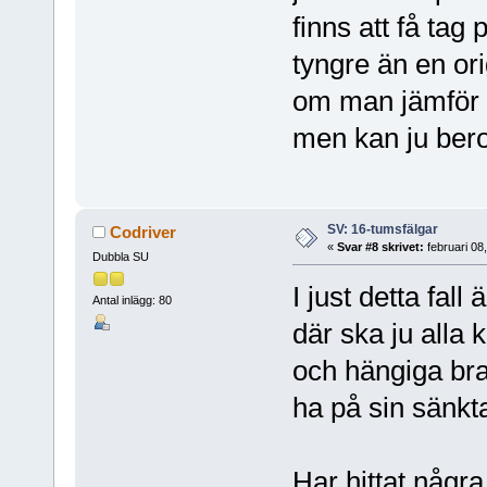
finns att få tag
tyngre än en orig
om man jämför 
men kan ju bero 
SV: 16-tumsfälgar
Codriver
«
Svar #8 skrivet:
februari 08
Dubbla SU
I just detta fall
Antal inlägg: 80
där ska ju alla
och hängiga bral
ha på sin sänkta
Har hittat några