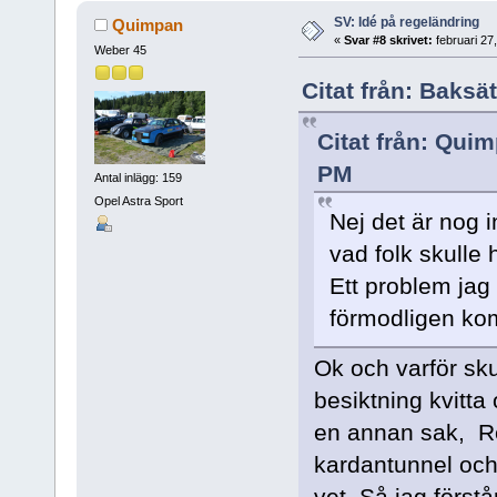
SV: Idé på regeländring
Quimpan
«
Svar #8 skrivet:
februari 27
Weber 45
Citat från: Baksä
Citat från: Quim
PM
Antal inlägg: 159
Opel Astra Sport
Nej det är nog i
vad folk skulle 
Ett problem jag
förmodligen kom
Ok och varför sk
besiktning kvitta
en annan sak, Re
kardantunnel och 
vet, Så jag först