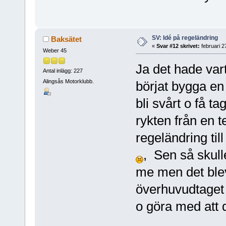
SV: Idé på regeländring
Baksätet
«
Svar #12 skrivet:
februari 2
Weber 45
Ja det hade vart
Antal inlägg: 227
Alingsås Motorklubb.
börjat bygga e
bli svårt o få tag
rykten från en 
regeländring til
, Sen så skull
me men det blev 
överhuvudtaget 
o göra med att do