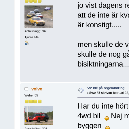
jo vist dagens re
att de inte är
är konstigt.....
Antal inlägg: 340
Tjörns MF
men skulle de v
skulle de nog g
bisiktningarna...
SV: Idé på regeländring
_volvo_
«
Svar #3 skrivet:
februari 22
Weber 55
Har du inte hö
4wd bil
Nej m
byggen
Antal inlägg: 325