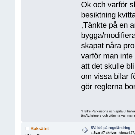
Ok och varför s
besiktning kvitt
,Tänkte på en a
bygga/modifiera
skapat nåra prob
varför man inte
att det skulle bl
om vissa bilar fö
gör reglerna bor
"Hellre Parkinsons och spilla ut halv
än Alzheimers och glömma var man st
SV: Idé på regeländring
Baksätet
«
Svar #7 skrivet:
februari 27