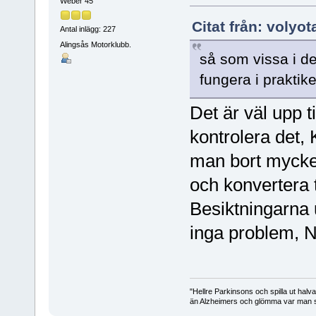
Weber 45
Citat från: volyot
Antal inlägg: 227
Alingsås Motorklubb.
så som vissa i de
fungera i prakti
Det är väl upp 
kontrolera det, 
man bort mycke
och konvertera t
Besiktningarna 
inga problem, Nä
"Hellre Parkinsons och spilla ut halv
än Alzheimers och glömma var man st