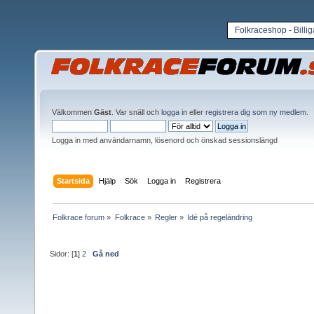
Folkraceshop - Billi
Välkommen
Gäst
. Var snäll och
logga in
eller
registrera dig som ny medlem
.
Logga in med användarnamn, lösenord och önskad sessionslängd
Startsida
Hjälp
Sök
Logga in
Registrera
Folkrace forum
»
Folkrace
»
Regler
»
Idé på regeländring
Sidor: [
1
]
2
Gå ned