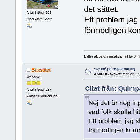
det sättet.
Antal inlägg: 159
Ett problem jag 
Opel Astra Sport
förmodligen kom
Bättre att be om ursäkt än att be om l
SV: Idé på regeländring
Baksätet
«
Svar #6 skrivet:
februari 27
Weber 45
Citat från: Quimp
Antal inlägg: 227
Alingsås Motorklubb.
Nej det är nog ing
vad folk skulle hi
Ett problem jag s
förmodligen komme