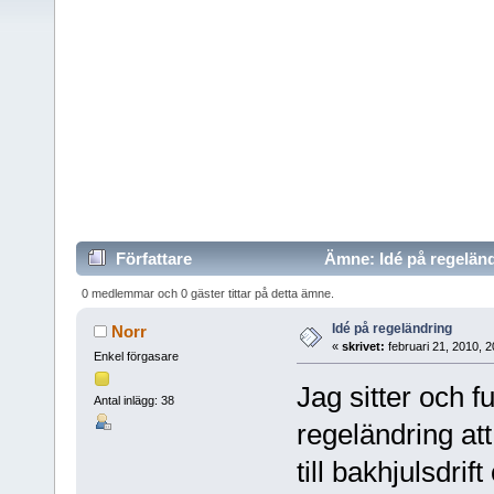
Författare
Ämne: Idé på regeländ
0 medlemmar och 0 gäster tittar på detta ämne.
Idé på regeländring
Norr
«
skrivet:
februari 21, 2010, 
Enkel förgasare
Jag sitter och f
Antal inlägg: 38
regeländring att
till bakhjulsdrif