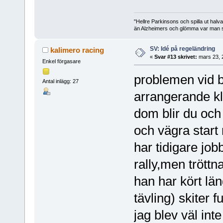
"Hellre Parkinsons och spilla ut halv
än Alzheimers och glömma var man st
SV: Idé på regeländring
kalimero racing
«
Svar #13 skrivet:
mars 23, 
Enkel förgasare
problemen vid be
Antal inlägg: 27
arrangerande kl
dom blir du och 
och vägra start
har tidigare jo
rally,men tröttnat
han har kört län
tävling) skiter 
jag blev väl int