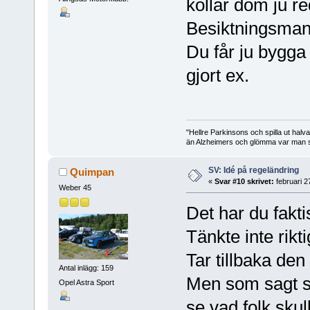
kollar dom ju re
Besiktningsman
Du får ju bygga 
gjort ex.
"Hellre Parkinsons och spilla ut halv
än Alzheimers och glömma var man st
SV: Idé på regeländring
Quimpan
«
Svar #10 skrivet:
februari 2
Weber 45
Det har du faktis
Tänkte inte rikti
Tar tillbaka de
Antal inlägg: 159
Men som sagt så 
Opel Astra Sport
se vad folk skul