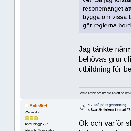
resonemanget att d
bygga om vissa bil
gör reglerna bord
Jag tänkte närma
behövas grundl
utbildning för 
Bättre att be om ursäkt än att be om l
SV: Idé på regeländring
Baksätet
«
Svar #9 skrivet:
februari 27
Weber 45
Ok och varför 
Antal inlägg: 227
Alingsås Motorklubb.