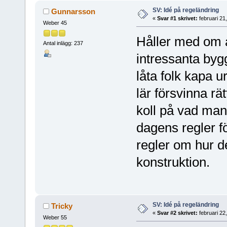
SV: Idé på regeländring
Gunnarsson
«
Svar #1 skrivet:
februari 21
Weber 45
Håller med om at
Antal inlägg: 237
intressanta by
låta folk kapa 
lär försvinna r
koll på vad man
dagens regler fö
regler om hur de
konstruktion.
SV: Idé på regeländring
Tricky
«
Svar #2 skrivet:
februari 22
Weber 55