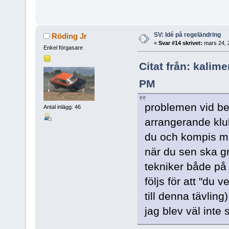
SV: Idé på regeländring
Röding Jr
«
Svar #14 skrivet:
mars 24, 
Enkel förgasare
Citat från: kalim
PM
problemen vid bes
Antal inlägg: 46
arrangerande klu
du och kompis med
när du sen ska gr
tekniker både på F
följs för att "du 
till denna tävling
jag blev väl inte