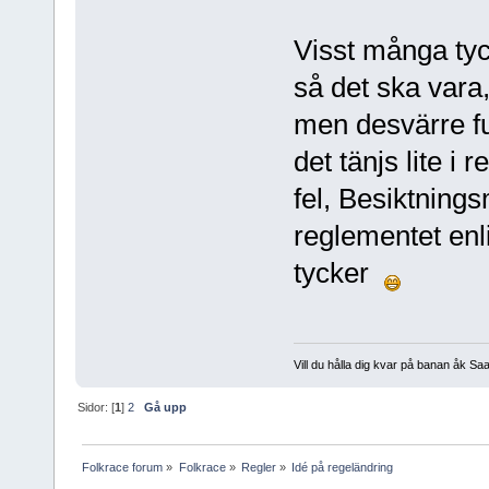
Visst många tyc
så det ska vara,
men desvärre fu
det tänjs lite i 
fel, Besiktning
reglementet enl
tycker
Vill du hålla dig kvar på banan åk Sa
Sidor: [
1
]
2
Gå upp
Folkrace forum
»
Folkrace
»
Regler
»
Idé på regeländring