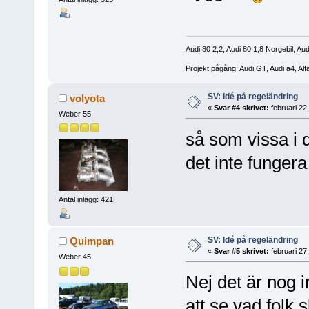
Audi 80 2,2, Audi 80 1,8 Norgebil, Aud
Projekt pågång: Audi GT, Audi a4, Al
SV: Idé på regeländring
volyota
«
Svar #4 skrivet:
februari 22
Weber 55
så som vissa i d
det inte funger
Antal inlägg: 421
SV: Idé på regeländring
Quimpan
«
Svar #5 skrivet:
februari 27
Weber 45
Nej det är nog i
att se vad folk 