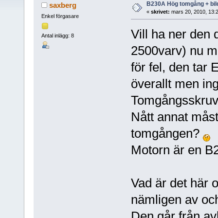
B230A Hög tomgång + bil
saxberg
«
skrivet:
mars 20, 2010, 13:
Enkel förgasare
Vill ha ner den
Antal inlägg: 8
2500varv) nu m
för fel, den tar 
överallt men in
Tomgångsskruve
Nått annat måst
tomgången?
Motorn är en B
Vad är det här 
nämligen av oc
Den går från avlu