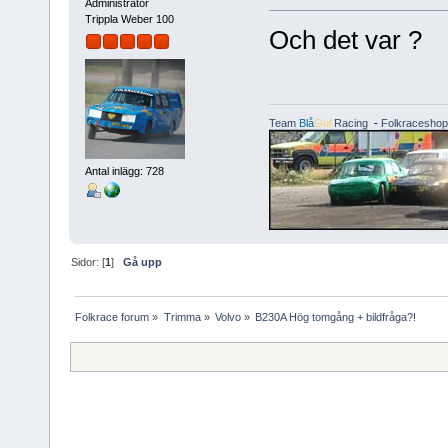
Administrator
Trippla Weber 100
Och det var ?
Team
Blå
Gul
Racing
-
Folkraceshop
Antal inlägg: 728
Sidor: [
1
]
Gå upp
Folkrace forum
»
Trimma
»
Volvo
»
B230A Hög tomgång + bildfråga?!