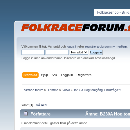
Folkraceshop - Billi
Välkommen
Gäst
. Var snäll och
logga in
eller
registrera dig som ny medlem
.
Logga in med användarnamn, lösenord och önskad sessionslängd
Startsida
Hjälp
Sök
Logga in
Registrera
Folkrace forum
»
Trimma
»
Volvo
»
B230A Hög tomgång + bildfråga?!
Sidor: [
1
]
Gå ned
Författare
Ämne: B230A Hög tomg
0 medlemmar och 0 gäster tittar på detta ämne.