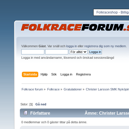
Folkraceshop - Billi
Välkommen
Gäst
. Var snäll och
logga in
eller
registrera dig som ny medlem
.
Logga in med användarnamn, lösenord och önskad sessionslängd
Startsida
Hjälp
Sök
Logga in
Registrera
Folkrace forum
»
Folkrace
»
Gratulationer
»
Christer Larsson SMK Nyköpin
Sidor: [
1
]
Gå ned
Författare
Ämne: Christer Larss
0 medlemmar och 0 gäster tittar på detta ämne.