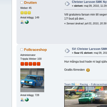
Christer Larsson SMK Ny
Drutten
«
skrivet:
maj 09, 2010, 11:29
Weber 45
Vill gratulera farsan min till seg
Antal inlägg: 149
17! bud på den...
«
Senast ändrad: juli 03, 2010, 20:3
SV: Christer Larsson SM
Folkraceshop
«
Svar #1 skrivet:
maj 09, 201
Administrator
Trippla Weber 100
Hur många bud hade ni lagt själ
Grattis förresten
Team
Blå
Gul
Racing
-
Folkraceshop
Antal inlägg: 728