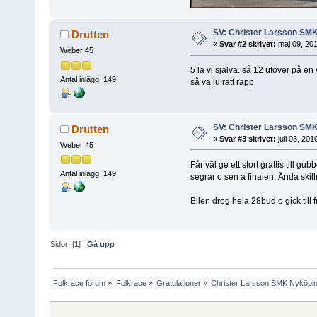
SV: Christer Larsson SM
Drutten
«
Svar #2 skrivet:
maj 09, 201
Weber 45
5 la vi själva. så 12 utöver på en v
Antal inlägg: 149
så va ju rätt rapp
SV: Christer Larsson SM
Drutten
«
Svar #3 skrivet:
juli 03, 20
Weber 45
Får väl ge ett stort grattis till 
Antal inlägg: 149
segrar o sen a finalen. Ända skilln
Bilen drog hela 28bud o gick till
Sidor: [
1
]
Gå upp
Folkrace forum
»
Folkrace
»
Gratulationer
»
Christer Larsson SMK Nyköpin