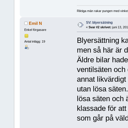
Riktiga män rakar pungen med vinkel
SV: blyersätning
Emil N
«
Svar #2 skrivet:
juni 13, 20
Enkel förgasare
Blyersättning k
Antal inlägg: 19
men så här är d
Äldre bilar hade
ventilsäten och 
annat likvärdigt
utan lösa säte
lösa säten och ä
klassade för att
som går på väldi