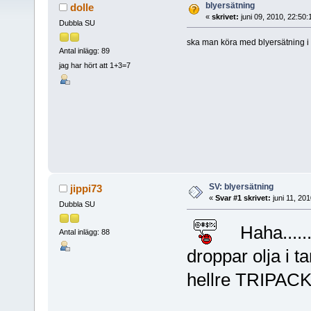
blyersätning
dolle
«
skrivet:
juni 09, 2010, 22:50
Dubbla SU
ska man köra med blyersätning i
Antal inlägg: 89
jag har hört att 1+3=7
SV: blyersätning
jippi73
«
Svar #1 skrivet:
juni 11, 20
Dubbla SU
Haha........
Antal inlägg: 88
droppar olja i t
hellre TRIPACK 