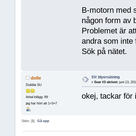
B-motorn med st
någon form av bl
Problemet är at
andra som inte f
Sök på nätet.
SV: blyersätning
dolle
«
Svar #3 skrivet:
juni 13, 20
Dubbla SU
okej, tackar för
Antal inlägg: 89
jag har hört att 1+3=7
Sidor: [
1
]
Gå upp