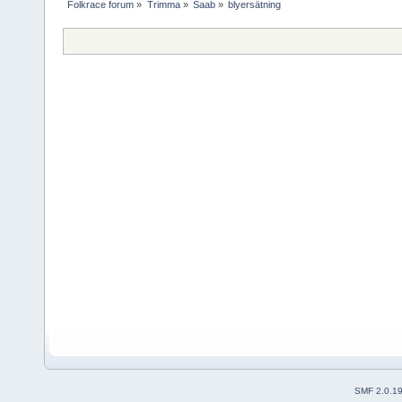
Folkrace forum
»
Trimma
»
Saab
»
blyersätning
SMF 2.0.1