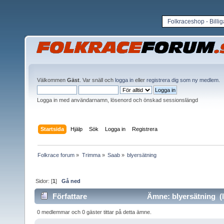
Folkraceshop - Billi
Välkommen
Gäst
. Var snäll och
logga in
eller
registrera dig som ny medlem
.
Logga in med användarnamn, lösenord och önskad sessionslängd
Startsida
Hjälp
Sök
Logga in
Registrera
Folkrace forum
»
Trimma
»
Saab
»
blyersätning
Sidor: [
1
]
Gå ned
Författare
Ämne: blyersätning (l
0 medlemmar och 0 gäster tittar på detta ämne.