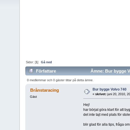
Sidor: [
1
]
Gå ned
Författare
Ämne: Bur bygge Vo
0 medlemmar och 0 gäster tittar på detta ämne.
Bur bygge Volvo 740
Brånstaracing
«
skrivet:
juni 20, 2010, 2
Gäst
Hej!
har börjat göra klart för att by
det inte tajt med plats för sto
blir glad för alla tips, fråga om