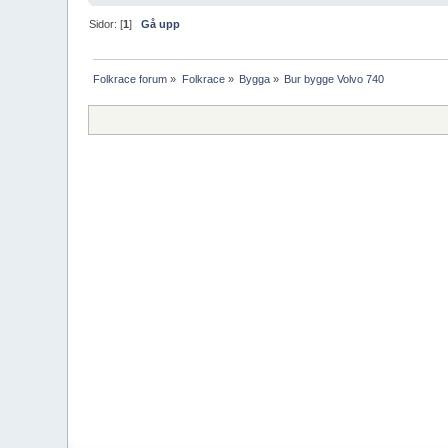
Sidor: [
1
]
Gå upp
Folkrace forum
»
Folkrace
»
Bygga
»
Bur bygge Volvo 740