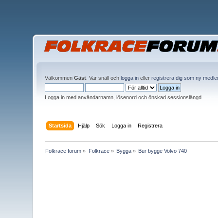
Välkommen
Gäst
. Var snäll och
logga in
eller
registrera dig som ny medl
Logga in med användarnamn, lösenord och önskad sessionslängd
Startsida
Hjälp
Sök
Logga in
Registrera
Folkrace forum
»
Folkrace
»
Bygga
»
Bur bygge Volvo 740