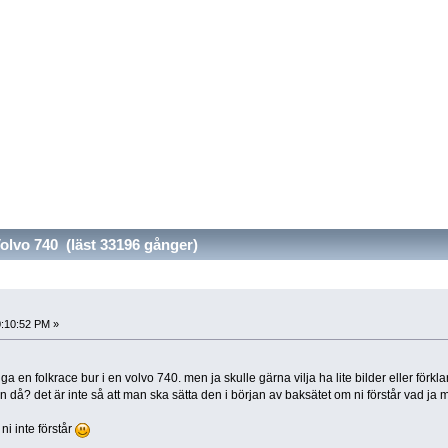
lvo 740 (läst 33196 gånger)
0:10:52 PM »
gga en folkrace bur i en volvo 740. men ja skulle gärna vilja ha lite bilder eller förkla
len då? det är inte så att man ska sätta den i början av baksätet om ni förstår vad ja
 ni inte förstår