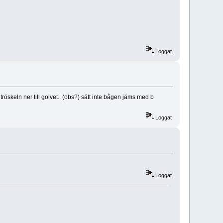
Loggat
röskeln ner till golvet.. (obs?) sätt inte bågen jäms med b
Loggat
Loggat