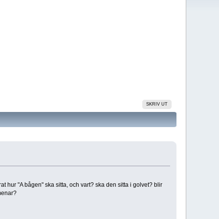
SKRIV UT
rat hur "A bågen" ska sitta, och vart? ska den sitta i golvet? blir
 menar?