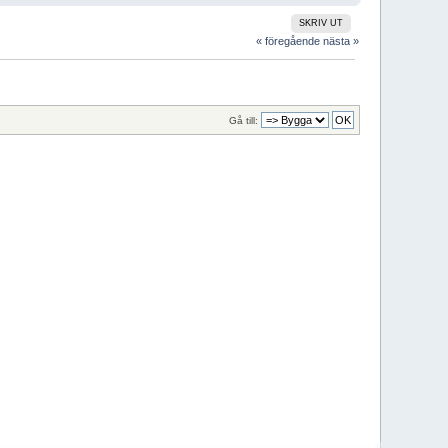
SKRIV UT
« föregående
nästa »
Gå till: