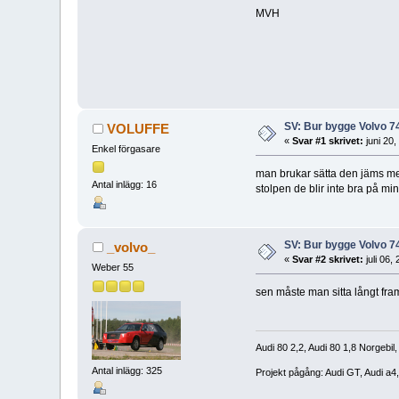
MVH
SV: Bur bygge Volvo 7
VOLUFFE
«
Svar #1 skrivet:
juni 20
Enkel förgasare
man brukar sätta den jäms med 
Antal inlägg: 16
stolpen de blir inte bra på mi
SV: Bur bygge Volvo 7
_volvo_
«
Svar #2 skrivet:
juli 06,
Weber 55
sen måste man sitta långt fr
Audi 80 2,2, Audi 80 1,8 Norgebil,
Antal inlägg: 325
Projekt pågång: Audi GT, Audi a4