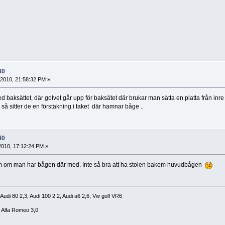
40
, 2010, 21:58:32 PM »
baksättet, där golvet går upp för baksätet där brukar man sätta en platta från inre t
n så sitter de en förstäkning i taket där hamnar båge ..
40
 2010, 17:12:24 PM »
am om man har bågen där med. Inte så bra att ha stolen bakom huvudbågen
 Audi 80 2,3, Audi 100 2,2, Audi a6 2,6, Vw golf VR6
, Alfa Romeo 3,0