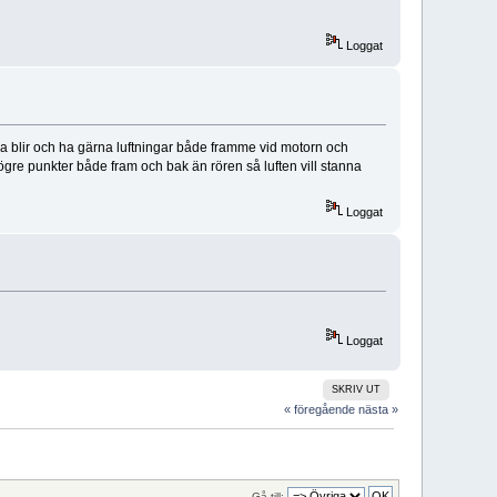
Loggat
rna blir och ha gärna luftningar både framme vid motorn och
 högre punkter både fram och bak än rören så luften vill stanna
Loggat
Loggat
SKRIV UT
« föregående
nästa »
Gå till: