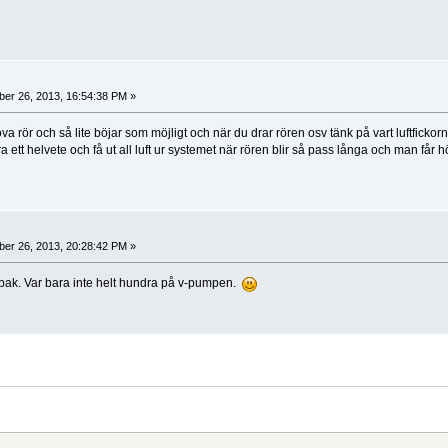
er 26, 2013, 16:54:38 PM »
 rör och så lite böjar som möjligt och när du drar rören osv tänk på vart luftficko
ra ett helvete och få ut all luft ur systemet när rören blir så pass långa och man får
er 26, 2013, 20:28:42 PM »
ch bak. Var bara inte helt hundra på v-pumpen.