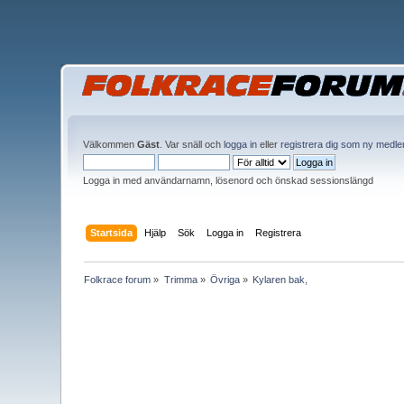
Välkommen
Gäst
. Var snäll och
logga in
eller
registrera dig som ny medl
Logga in med användarnamn, lösenord och önskad sessionslängd
Startsida
Hjälp
Sök
Logga in
Registrera
Folkrace forum
»
Trimma
»
Övriga
»
Kylaren bak,