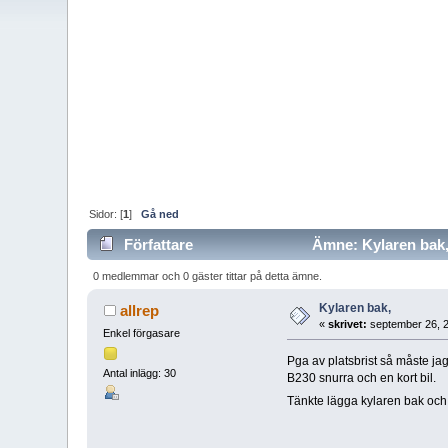
Sidor: [
1
]
Gå ned
Författare
Ämne: Kylaren bak,
0 medlemmar och 0 gäster tittar på detta ämne.
Kylaren bak,
allrep
«
skrivet:
september 26, 2
Enkel förgasare
Pga av platsbrist så måste ja
Antal inlägg: 30
B230 snurra och en kort bil.
Tänkte lägga kylaren bak och h