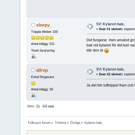
SV: Kylaren bak,
sleepy_
«
Svar #1 skrivet:
septemb
Trippla Weber 100
Det fungerar men använd grova
Antal inlägg: 511
bak vid kylaren för det kan va
där den är
Team byaracing
SV: Kylaren bak,
allrep
«
Svar #2 skrivet:
septemb
Enkel förgasare
Ja det blir luftnippel fram o
Antal inlägg: 30
Sidor: [
1
]
Gå upp
Folkrace forum
»
Trimma
»
Övriga
»
Kylaren bak,