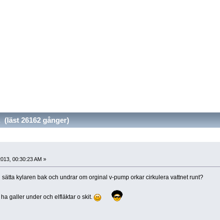
 (läst 26162 gånger)
013, 00:30:23 AM »
g sätta kylaren bak och undrar om orginal v-pump orkar cirkulera vattnet runt?
a galler under och elfläktar o skit.