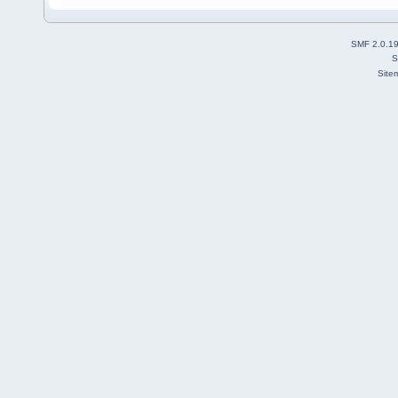
SMF 2.0.1
S
Site