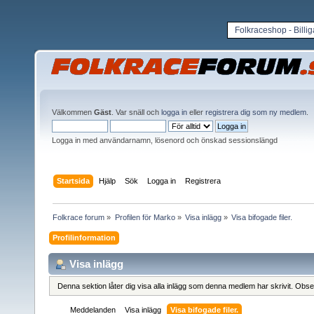
Folkraceshop - Billi
Välkommen
Gäst
. Var snäll och
logga in
eller
registrera dig som ny medlem
.
Logga in med användarnamn, lösenord och önskad sessionslängd
Startsida
Hjälp
Sök
Logga in
Registrera
Folkrace forum
»
Profilen för Marko
»
Visa inlägg
»
Visa bifogade filer.
Profilinformation
Visa inlägg
Denna sektion låter dig visa alla inlägg som denna medlem har skrivit. Observ
Meddelanden
Visa inlägg
Visa bifogade filer.