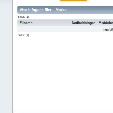
Visa bifogade filer. - Marko
Sidor: [
1
]
Filnamn
Nedladdningar
Meddela
Inga bi
Sidor: [
1
]