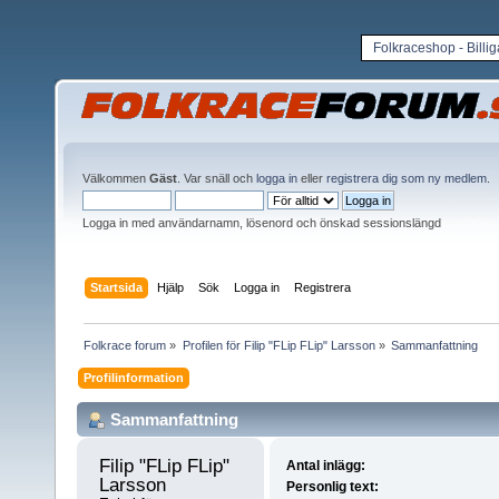
Folkraceshop - Billi
Välkommen
Gäst
. Var snäll och
logga in
eller
registrera dig som ny medlem
.
Logga in med användarnamn, lösenord och önskad sessionslängd
Startsida
Hjälp
Sök
Logga in
Registrera
Folkrace forum
»
Profilen för Filip "FLip FLip" Larsson
»
Sammanfattning
Profilinformation
Sammanfattning
Filip "FLip FLip" 
Antal inlägg:
Larsson 
Personlig text: