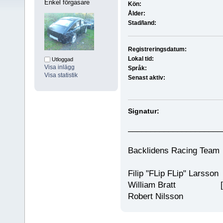
Enkel förgasare
Kön:
Ålder:
Stad/land:
Registreringsdatum:
Lokal tid:
Utloggad
Visa inlägg
Språk:
Visa statistik
Senast aktiv:
Signatur:
_____________________
Backlidens Racing T
Filip "FLip FLip" Larss
William Bratt [K
Robert Nilsson [