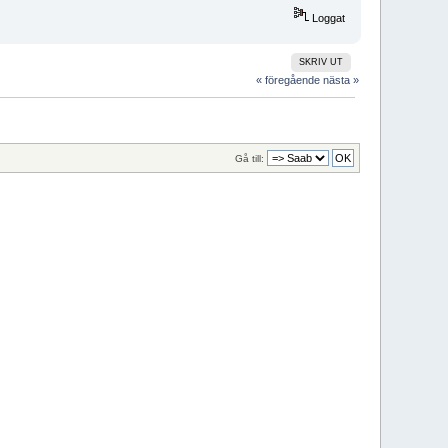
Loggat
SKRIV UT
« föregående
nästa »
Gå till: