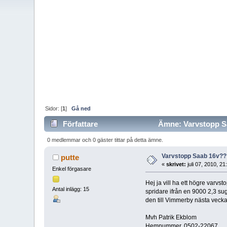
Sidor: [
1
]
Gå ned
Författare
Ämne: Varvstopp Sa
0 medlemmar och 0 gäster tittar på detta ämne.
Varvstopp Saab 16v??
putte
«
skrivet:
juli 07, 2010, 2
Enkel förgasare
Hej ja vill ha ett högre varvst
Antal inlägg: 15
spridare ifrån en 9000 2,3 sug
den till Vimmerby nästa vecka
Mvh Patrik Ekblom
Hemnummer..0502-22067