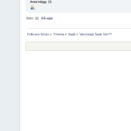
Antal inlägg: 15
Sidor: [
1
]
Gå upp
Folkrace forum
»
Trimma
»
Saab
»
Varvstopp Saab 16v??