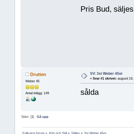
Pris Bud, säljes 
SV: 3st Weber 45or
Drutten
«
Svar #1 skrivet:
augusti 19,
Weber 45
sålda
Antal inlägg: 149
Sidor: [
1
]
Gå upp
Folkrace forum
»
Köp och Sälj
»
Säljes
»
3st Weber 45or