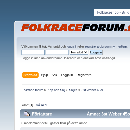
Folkraceshop - Billi
Välkommen
Gäst
. Var snäll och
logga in
eller
registrera dig som ny medlem
.
Logga in med användarnamn, lösenord och önskad sessionslängd
Startsida
Hjälp
Sök
Logga in
Registrera
Folkrace forum
»
Köp och Sälj
»
Säljes
»
3st Weber 45or
Sidor: [
1
]
Gå ned
Författare
Ämne: 3st Weber 45or
0 medlemmar och 0 gäster tittar på detta ämne.