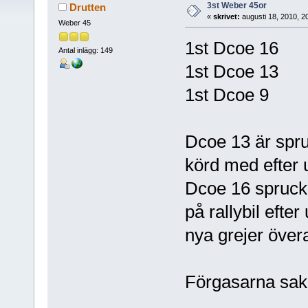
3st Weber 45or
Drutten
«
skrivet:
augusti 18, 2010, 2
Weber 45
1st Dcoe 16
Antal inlägg: 149
1st Dcoe 13
1st Dcoe 9
Dcoe 13 är spru
körd med efter 
Dcoe 16 sprucke
på rallybil eft
nya grejer övera
Förgasarna sak