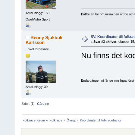
Antal inlägg: 159
Bättre att be om ursäkt än att be om l
Opel Astra Sport
SV: Koordinater till folkr
Benny Sjukbuk
Karlsson
«
Svar #3 skrivet:
oktober 15,
Enkel förgasare
Nu finns det koo
Enda gången ni får se mig ligga först är
Antal inlägg: 39
Sidor: [
1
]
Gå upp
Folkrace forum
»
Folkrace
»
Övrigt
»
Koordinater till folkracebanor