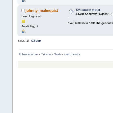
SV: saab h motor
johnny_malmquist
«
Svar #2 skrivet:
oktober 18,
Enkel förgasare
okej skall kolla detta ihelgen tack
Antal inlägg: 2
Sidor: [
1
]
Gå upp
Folkrace forum
»
Trimma
»
Saab
»
saab h motor