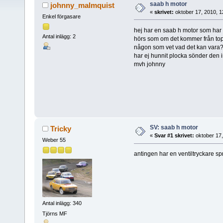
saab h motor
johnny_malmquist
«
skrivet:
oktober 17, 2010, 1
Enkel förgasare
hej har en saab h motor som har b
Antal inlägg: 2
hörs som om det kommer från top
någon som vet vad det kan vara
har ej hunnit plocka sönder den i
mvh johnny
SV: saab h motor
Tricky
«
Svar #1 skrivet:
oktober 17,
Weber 55
antingen har en ventiltryckare spr
Antal inlägg: 340
Tjörns MF