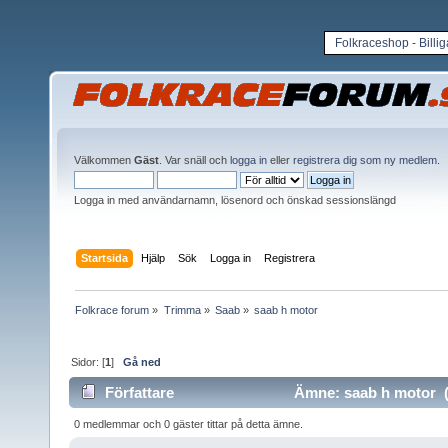
Folkraceshop - Billi
Välkommen
Gäst
. Var snäll och
logga in
eller
registrera dig som ny medlem
.
Logga in med användarnamn, lösenord och önskad sessionslängd
Startsida
Hjälp
Sök
Logga in
Registrera
Folkrace forum
»
Trimma
»
Saab
»
saab h motor
Sidor: [
1
]
Gå ned
Författare
Ämne: saab h motor (l
0 medlemmar och 0 gäster tittar på detta ämne.