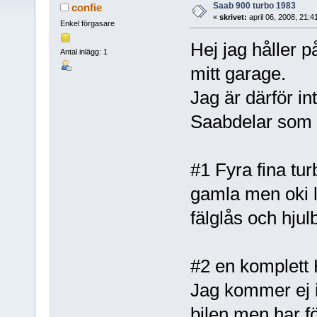
Saab 900 turbo 1983
confie
«
skrivet:
april 06, 2008, 21:
Enkel förgasare
Hej jag håller p
Antal inlägg: 1
mitt garage.
Jag är därför in
Saabdelar som ha
#1 Fyra fina tur
gamla men oki 
fälglås och hjulb
#2 en komplett 
Jag kommer ej i
bilen men har fö