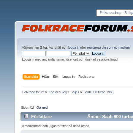
Folkraceshop - Billi
Välkommen
Gäst
. Var snäll och
logga in
eller
registrera dig som ny medlem
.
Logga in med användarnamn, lösenord och önskad sessionslängd
Startsida
Hjälp
Sök
Logga in
Registrera
Folkrace forum
»
Köp och Sälj
»
Säljes
»
Saab 900 turbo 1983
Sidor: [
1
]
Gå ned
Författare
Ämne: Saab 900 turbo 
0 medlemmar och 0 gäster tittar på detta ämne.