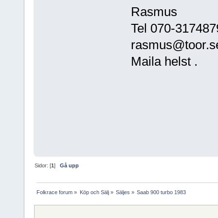
Rasmus
Tel 070-317487
rasmus@toor.s
Maila helst .
Sidor: [
1
]
Gå upp
Folkrace forum
»
Köp och Sälj
»
Säljes
»
Saab 900 turbo 1983