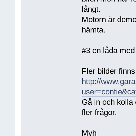
långt.
Motorn är demont
hämta.
#3 en låda med 
Fler bilder finn
http://www.gara
user=confie&c
Gå in och kolla
fler frågor.
Mvh