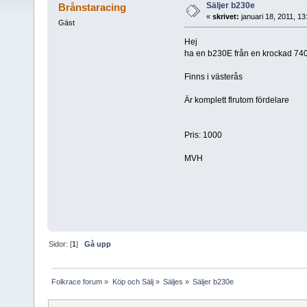
Säljer b230e
Brånstaracing
«
skrivet:
januari 18, 2011, 1
Gäst
Hej
ha en b230E från en krockad 740
Finns i västerås
Är komplett flrutom fördelare
Pris: 1000
MVH
Sidor: [
1
]
Gå upp
Folkrace forum
»
Köp och Sälj
»
Säljes
»
Säljer b230e