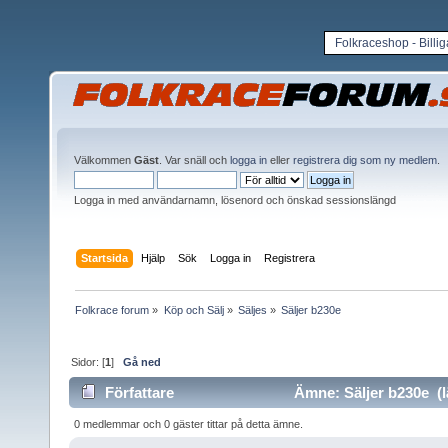
Folkraceshop - Billi
Välkommen
Gäst
. Var snäll och
logga in
eller
registrera dig som ny medlem
.
Logga in med användarnamn, lösenord och önskad sessionslängd
Startsida
Hjälp
Sök
Logga in
Registrera
Folkrace forum
»
Köp och Sälj
»
Säljes
»
Säljer b230e
Sidor: [
1
]
Gå ned
Författare
Ämne: Säljer b230e (l
0 medlemmar och 0 gäster tittar på detta ämne.